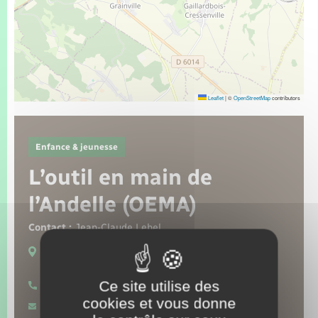
Seniors
Transports
Voirie et espace public
Leaflet
|
©
OpenStreetMap
contributors
Enfance & jeunesse
L’outil en main de
l’Andelle (OEMA)
Contact :
Jean-Claude Lebel
Lieux de pratique :
Charleval
Ce site utilise des
06 77 48 25 61
cookies et vous donne
Contacter par mail