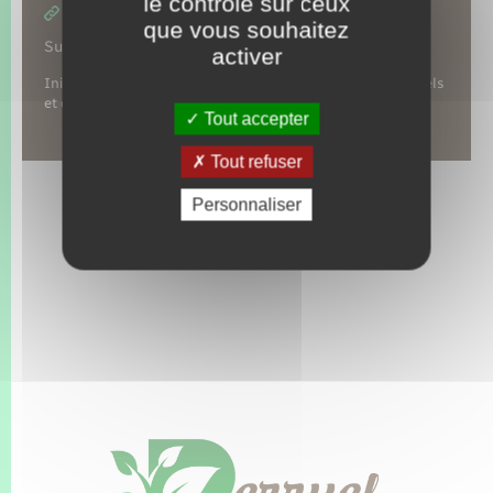
le contrôle sur ceux
https://www.loutilenmain.fr/
que vous souhaitez
Suivez-nous sur :
activer
Initiation des enfants de plus de 9 ans aux métiers manuels
et du patrimoine.
Tout accepter
Tout refuser
Personnaliser