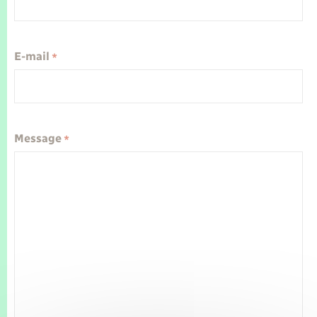
Seniors
Transports
E-mail
*
Voirie et espace public
Message
*