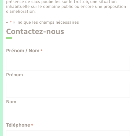
Enfants – Jeunes
Tourisme
présence de sacs poubelles sur le trottoir, une situation
Travaux - Autorisation d’occupation de l’espace
inhabituelle sur le domaine public ou encore une proposition
Leaflet
|
©
OpenStreetMap
contributors
public
d’amélioration.
Transports scolaires
Mariage – PACS
Compétences
Etat-civil - Papiers - Citoyenneté
«
» indique les champs nécessaires
*
Contactez-nous
Parrainage civil
Plan interactif
Logement - Urbanisme
Recensement
Présentation de la commune
Prénom / Nom
*
Loisirs
Publications
Nouvel habitant
Prénom
La Communauté de communes
Numérique
Nom
Organisation d’événement
Sécurité - Prévention
Téléphone
*