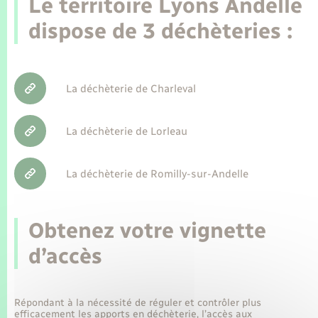
Le territoire Lyons Andelle
Enfants – Jeunes
Tourisme
Travaux - Autorisation d’occupation de l’espace
Leaflet
|
©
OpenStreetMap
contributors
dispose de 3 déchèteries :
public
Transports scolaires
Mariage – PACS
Compétences
Etat-civil - Papiers - Citoyenneté
Parrainage civil
Plan interactif
Logement - Urbanisme
La déchèterie de Charleval
Recensement
Présentation de la commune
Loisirs
La déchèterie de Lorleau
Publications
Nouvel habitant
La déchèterie de Romilly-sur-Andelle
La Communauté de communes
Numérique
Obtenez votre vignette
Organisation d’événement
d’accès
Sécurité - Prévention
Répondant à la nécessité de réguler et contrôler plus
efficacement les apports en déchèterie, l’accès aux