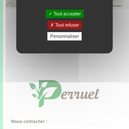
Leaflet
|
©
OpenStreetMap
contributors
Tout accepter
Tout refuser
Personnaliser
Nous contacter :