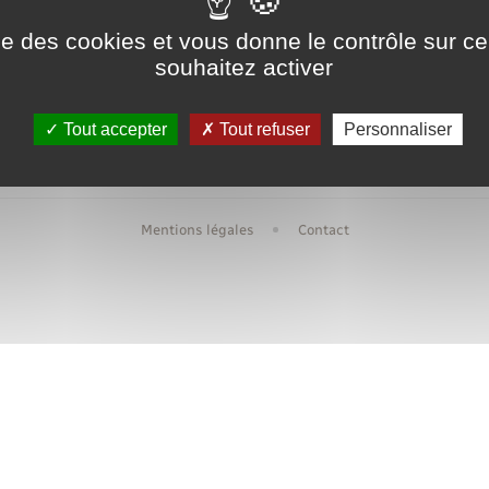
Transports scolaires
Mariage – PACS
Compétences
Ecole
ise des cookies et vous donne le contrôle sur 
Etat-civil - Papiers -
souhaitez activer
Citoyenneté
Urbanis
Publications
Tout accepter
Tout refuser
Personnaliser
Nouvel habitant
Mentions légales
Contact
Sécurité - Prévention
Voirie et espace public