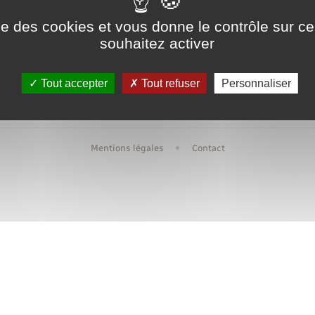
Transports scolaires
Mariage – PACS
Compétences
Ecole
ise des cookies et vous donne le contrôle sur 
Etat-civil - Papiers -
souhaitez activer
Citoyenneté
Urbanis
Publications
Tout accepter
Tout refuser
Personnaliser
Nouvel habitant
Mentions légales
Contact
Sécurité - Prévention
Voirie et espace public