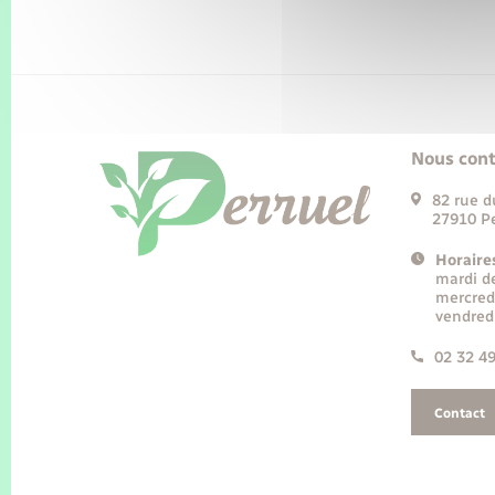
Nous cont
82 rue d
27910 Pe
Horaire
mardi d
mercred
vendred
02 32 4
Contact