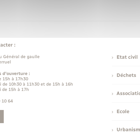
acter :
u Général de gaulle
Etat civil
rruel
s d'ouverture :
Déchets
e 15h à 17h30
i de 10h30 à 11h30 et de 15h à 16h
i de 15h à 17h
Associati
9 10 64
Ecole
Urbanis