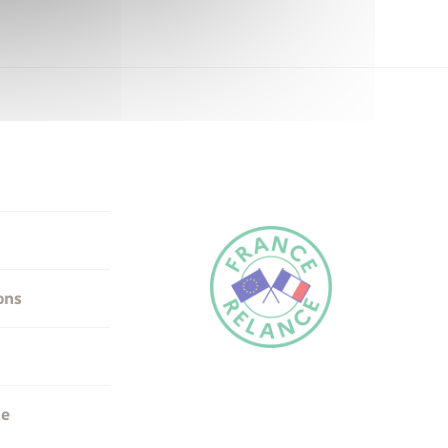
ons
me