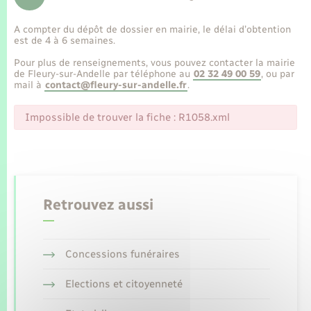
Enfants – Jeunes
Tourisme
Travaux - Autorisation d’occupation de l’espace
public
A compter du dépôt de dossier en mairie, le délai d’obtention
Transports scolaires
Mariage – PACS
Compétences
Etat-civil - Papiers - Citoyenneté
est de 4 à 6 semaines.
Pour plus de renseignements, vous pouvez contacter la mairie
Parrainage civil
Plan interactif
de Fleury-sur-Andelle par téléphone au
02 32 49 00 59
, ou par
Logement - Urbanisme
mail à
contact@fleury-sur-andelle.fr
.
Recensement
Présentation de la commune
Impossible de trouver la fiche : R1058.xml
Loisirs
Publications
Nouvel habitant
La Communauté de communes
Numérique
Retrouvez aussi
Organisation d’événement
Concessions funéraires
Sécurité - Prévention
Elections et citoyenneté