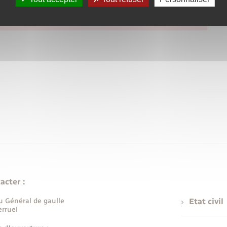
acter :
u Général de gaulle
Etat civil
rruel