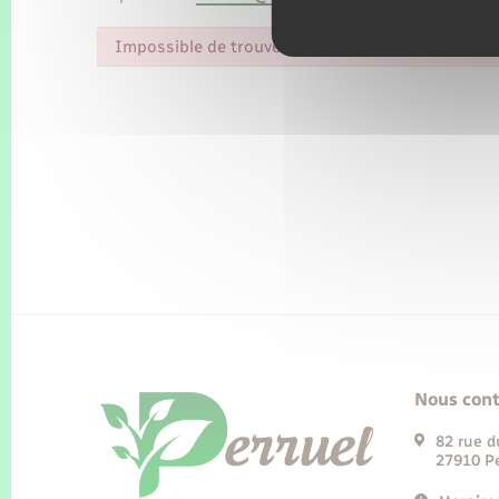
Impossible de trouver la fiche : R42442.xml
Nous cont
82 rue d
27910 Pe