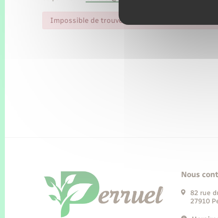
Impossible de trouver la fiche : R50457.xml
Nous cont
82 rue d
27910 Pe