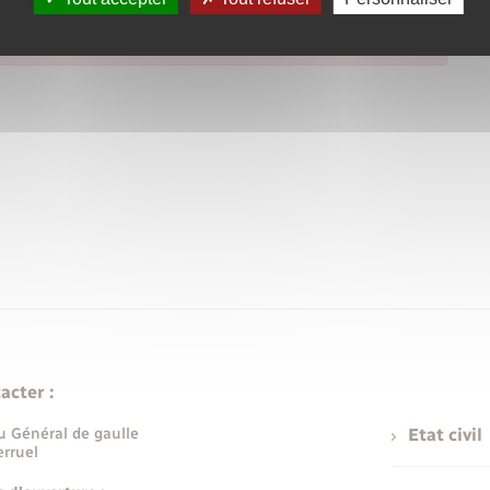
acter :
u Général de gaulle
Etat civil
rruel