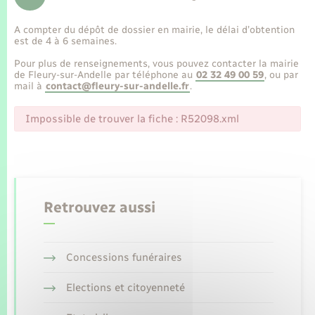
Enfants – Jeunes
Tourisme
Travaux - Autorisation d’occupation de l’espace
public
A compter du dépôt de dossier en mairie, le délai d’obtention
Transports scolaires
Mariage – PACS
Compétences
Etat-civil - Papiers - Citoyenneté
est de 4 à 6 semaines.
Pour plus de renseignements, vous pouvez contacter la mairie
Parrainage civil
Plan interactif
de Fleury-sur-Andelle par téléphone au
02 32 49 00 59
, ou par
Logement - Urbanisme
mail à
contact@fleury-sur-andelle.fr
.
Recensement
Présentation de la commune
Impossible de trouver la fiche : R52098.xml
Loisirs
Publications
Nouvel habitant
La Communauté de communes
Numérique
Retrouvez aussi
Organisation d’événement
Concessions funéraires
Sécurité - Prévention
Elections et citoyenneté