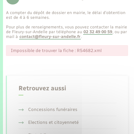
Enfants – Jeunes
Tourisme
Travaux - Autorisation d’occupation de l’espace
public
A compter du dépôt de dossier en mairie, le délai d’obtention
Transports scolaires
Mariage – PACS
Compétences
Etat-civil - Papiers - Citoyenneté
est de 4 à 6 semaines.
Pour plus de renseignements, vous pouvez contacter la mairie
Parrainage civil
Plan interactif
de Fleury-sur-Andelle par téléphone au
02 32 49 00 59
, ou par
Logement - Urbanisme
mail à
contact@fleury-sur-andelle.fr
.
Recensement
Présentation de la commune
Impossible de trouver la fiche : R54682.xml
Loisirs
Publications
Nouvel habitant
La Communauté de communes
Numérique
Retrouvez aussi
Organisation d’événement
Concessions funéraires
Sécurité - Prévention
Elections et citoyenneté