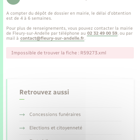
Enfants – Jeunes
Tourisme
Travaux - Autorisation d’occupation de l’espace
public
A compter du dépôt de dossier en mairie, le délai d’obtention
Transports scolaires
Mariage – PACS
Compétences
Etat-civil - Papiers - Citoyenneté
est de 4 à 6 semaines.
Pour plus de renseignements, vous pouvez contacter la mairie
Parrainage civil
Plan interactif
de Fleury-sur-Andelle par téléphone au
02 32 49 00 59
, ou par
Logement - Urbanisme
mail à
contact@fleury-sur-andelle.fr
.
Recensement
Présentation de la commune
Impossible de trouver la fiche : R59273.xml
Loisirs
Publications
Nouvel habitant
La Communauté de communes
Numérique
Retrouvez aussi
Organisation d’événement
Concessions funéraires
Sécurité - Prévention
Elections et citoyenneté