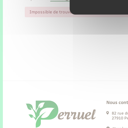
Impossible de trouver la fiche : R59895.xml
Nous cont
82 rue d
27910 Pe