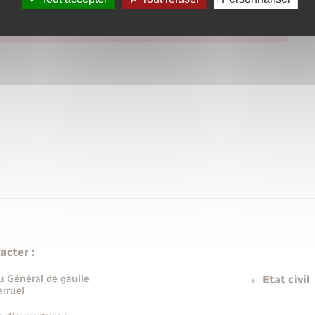
acter :
u Général de gaulle
Etat civil
rruel