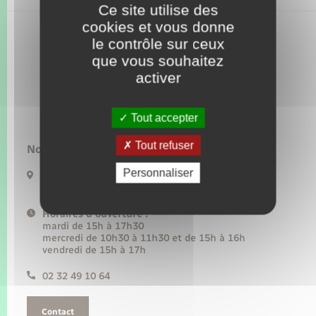
Seniors
Ce site utilise des
cookies et vous donne
le contrôle sur ceux
Transports
que vous souhaitez
activer
Voirie et espace public
Tout accepter
Tout refuser
Nous contacter :
Personnaliser
82 rue du Général de gaulle
27910 Perruel
Horaires d'ouverture :
mardi de 15h à 17h30
mercredi de 10h30 à 11h30 et de 15h à 16h
vendredi de 15h à 17h
02 32 49 10 64
Contact