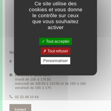
Seniors
Ce site utilise des
cookies et vous donne
le contrôle sur ceux
Transports
que vous souhaitez
activer
Voirie et espace public
Tout accepter
Tout refuser
Nous contacter :
Personnaliser
82 rue du Général de gaulle
27910 Perruel
Horaires d'ouverture :
mardi de 15h à 17h30
mercredi de 10h30 à 11h30 et de 15h à 16h
vendredi de 15h à 17h
02 32 49 10 64
Contact