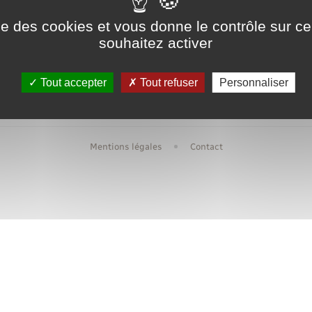
Transports scolaires
Mariage – PACS
Compétences
Ecole
ise des cookies et vous donne le contrôle sur 
Etat-civil - Papiers -
souhaitez activer
Citoyenneté
Urbanis
Publications
Tout accepter
Tout refuser
Personnaliser
Nouvel habitant
Mentions légales
Contact
Sécurité - Prévention
Voirie et espace public