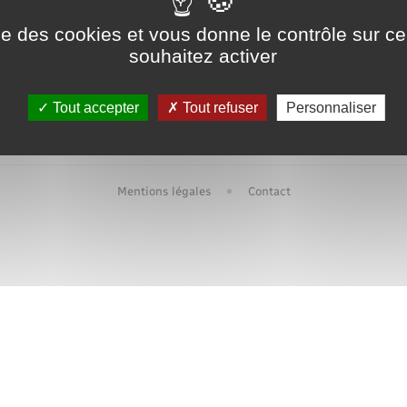
Transports scolaires
Mariage – PACS
Compétences
Ecole
ise des cookies et vous donne le contrôle sur 
Etat-civil - Papiers -
souhaitez activer
Citoyenneté
Urbanis
Publications
Tout accepter
Tout refuser
Personnaliser
Nouvel habitant
Mentions légales
Contact
Sécurité - Prévention
Voirie et espace public