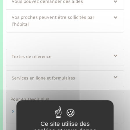
Seniors
Vous pouvez demander des aides
Vos proches peuvent être sollicités par
Transports
l'hôpital
Voirie et espace public
Textes de référence
Services en ligne et formulaires
Pour en savoir plus
Assurance maladie : aides financières
Caisse nationale d'assurance maladie (Cnam)
Ce site utilise des