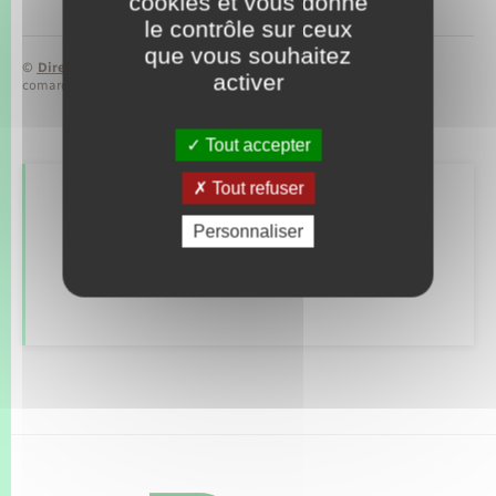
cookies et vous donne
le contrôle sur ceux
que vous souhaitez
©
Direction de l’information légale et administrative
activer
comarquage developpé par
baseo.io
Tout accepter
Tout refuser
Retrouvez aussi
Personnaliser
Déclarer à l’état civil