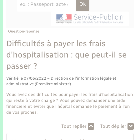
Enfants – Jeunes
Tourisme
Travaux - Autorisation d’occupation de l’espace
public
Transports scolaires
Mariage – PACS
Compétences
Etat-civil - Papiers - Citoyenneté
Parrainage civil
Plan interactif
Question-réponse
Logement - Urbanisme
Difficultés à payer les frais
Recensement
Présentation de la commune
d'hospitalisation : que peut-il se
Loisirs
passer ?
Publications
Nouvel habitant
Vérifié le 07/06/2022 – Direction de l'information légale et
La Communauté de communes
administrative (Première ministre)
Numérique
Vous avez des difficultés pour payer les frais d'hospitalisation
qui reste à votre charge ? Vous pouvez demander une aide
Organisation d’événement
financière et éviter que l'hôpital demande le paiement à l'un
de vos proches.
Sécurité - Prévention
Tout replier
Tout déplier