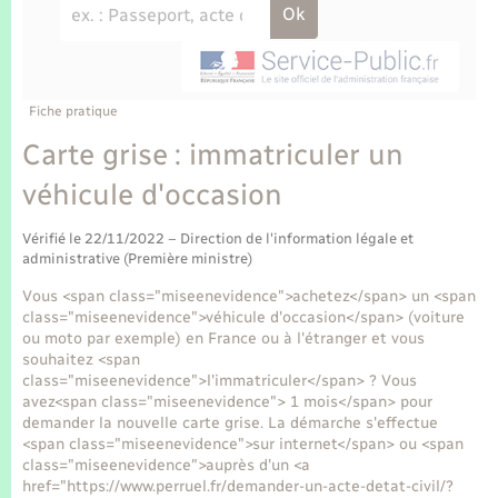
Enfants – Jeunes
Tourisme
Travaux - Autorisation d’occupation de l’espace
public
Transports scolaires
Mariage – PACS
Compétences
Etat-civil - Papiers - Citoyenneté
Parrainage civil
Plan interactif
Fiche pratique
Logement - Urbanisme
Carte grise : immatriculer un
Recensement
Présentation de la commune
véhicule d'occasion
Loisirs
Publications
Vérifié le 22/11/2022 – Direction de l'information légale et
Nouvel habitant
administrative (Première ministre)
La Communauté de communes
Vous <span class="miseenevidence">achetez</span> un <span
Numérique
class="miseenevidence">véhicule d'occasion</span> (voiture
ou moto par exemple) en France ou à l'étranger et vous
souhaitez <span
Organisation d’événement
class="miseenevidence">l'immatriculer</span> ? Vous
avez<span class="miseenevidence"> 1 mois</span> pour
demander la nouvelle carte grise. La démarche s'effectue
Sécurité - Prévention
<span class="miseenevidence">sur internet</span> ou <span
class="miseenevidence">auprès d'un <a
href="https://www.perruel.fr/demander-un-acte-detat-civil/?