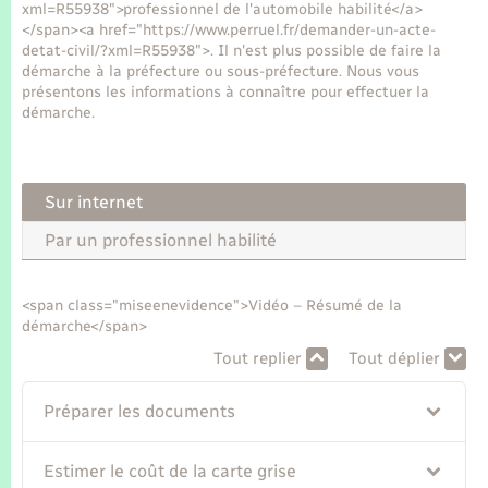
Seniors
xml=R55938">professionnel de l'automobile habilité</a>
</span><a href="https://www.perruel.fr/demander-un-acte-
detat-civil/?xml=R55938">. Il n'est plus possible de faire la
Transports
démarche à la préfecture ou sous-préfecture. Nous vous
présentons les informations à connaître pour effectuer la
démarche.
Voirie et espace public
Sur internet
Par un professionnel habilité
<span class="miseenevidence">Vidéo – Résumé de la
démarche</span>
Tout replier
Tout déplier
Préparer les documents
Estimer le coût de la carte grise