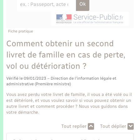
Enfants – Jeunes
Tourisme
Travaux - Autorisation d’occupation de l’espace
public
Transports scolaires
Mariage – PACS
Compétences
Etat-civil - Papiers - Citoyenneté
Parrainage civil
Plan interactif
Fiche pratique
Logement - Urbanisme
Comment obtenir un second
Recensement
Présentation de la commune
livret de famille en cas de perte,
Loisirs
vol ou détérioration ?
Publications
Nouvel habitant
Vérifié le 09/01/2023 – Direction de l'information légale et
La Communauté de communes
administrative (Première ministre)
Numérique
Vous avez perdu votre livret de famille, il vous a été volé ou il
est détérioré, et vous voulez savoir si vous pouvez obtenir un
Organisation d’événement
autre livret et comment procéder ? Nous vous guidons dans
votre démarche.
Sécurité - Prévention
Tout replier
Tout déplier