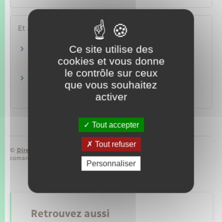
Et aussi
Ce site utilise des
Demande d'un second livret de famille en cas
de séparation
cookies et vous donne
Papiers – Citoyenneté – Élections
le contrôle sur ceux
Livret de famille : délivrance à la naissance de
que vous souhaitez
votre premier enfant
activer
Papiers – Citoyenneté – Élections
Tout accepter
Tout refuser
©
Direction de l’information légale et administrative
comarquage developpé par
baseo.io
Personnaliser
Retrouvez aussi