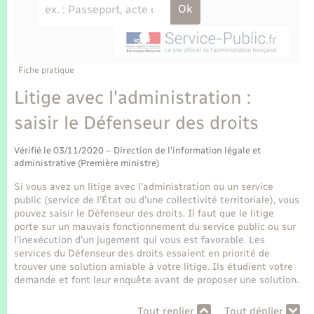
Enfants – Jeunes
Tourisme
Travaux - Autorisation d’occupation de l’espace
public
Transports scolaires
Mariage – PACS
Compétences
Etat-civil - Papiers - Citoyenneté
Parrainage civil
Plan interactif
Fiche pratique
Logement - Urbanisme
Litige avec l'administration :
Recensement
Présentation de la commune
saisir le Défenseur des droits
Loisirs
Publications
Vérifié le 03/11/2020 – Direction de l'information légale et
Nouvel habitant
administrative (Première ministre)
La Communauté de communes
Si vous avez un litige avec l'administration ou un service
Numérique
public (service de l’État ou d'une collectivité territoriale), vous
pouvez saisir le Défenseur des droits. Il faut que le litige
porte sur un mauvais fonctionnement du service public ou sur
Organisation d’événement
l'inexécution d'un jugement qui vous est favorable. Les
services du Défenseur des droits essaient en priorité de
trouver une solution amiable à votre litige. Ils étudient votre
Sécurité - Prévention
demande et font leur enquête avant de proposer une solution.
Tout replier
Tout déplier