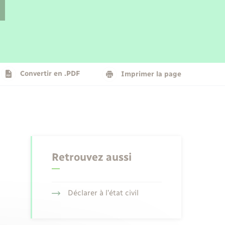
Parrainage civil
Plan interactif
Logement - Urbanisme
La Communauté de communes
Convertir en .PDF
Imprimer la page
Numérique
Seniors
Retrouvez aussi
Déclarer à l’état civil