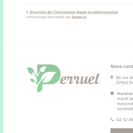
©
Direction de l’information légale et administrative
comarquage developpé par
baseo.io
Nous cont
82 rue d
27910 Pe
Horaire
mardi d
mercred
vendred
02 32 4