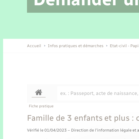
Location de 2 roues
Etat civil
Conseil municipal
Petite enfance
Tourisme
Travaux - Autorisation d’occupation
Enfants – Jeunes
de l’espace public
Recensement
Présentation de la commune
Accueil
Infos pratiques et démarches
Etat-civil - Pap
Loisirs
Organisation d’événement
Transports
Fiche pratique
Famille de 3 enfants et plus :
Vérifié le 01/04/2023 – Direction de l'information légale et 