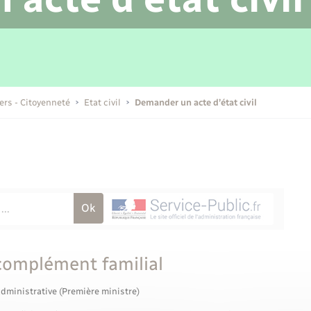
Transports scolaires
Mariage – PACS
Compétences
Etat-civil - Papiers -
Citoyenneté
Publications
iers - Citoyenneté
Etat civil
Demander un acte d’état civil
Nouvel habitant
Sécurité - Prévention
Voirie et espace public
 complément familial
administrative (Première ministre)