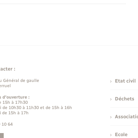
acter :
u Général de gaulle
Etat civil
rruel
s d'ouverture :
Déchets
e 15h à 17h30
i de 10h30 à 11h30 et de 15h à 16h
i de 15h à 17h
Associati
9 10 64
Ecole