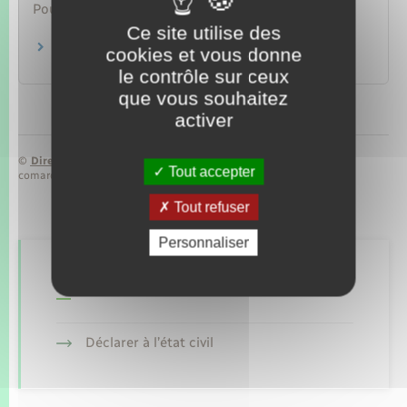
Pour en savoir plus
Ce site utilise des
Pays de l'Union européenne
cookies et vous donne
Commission européenne
le contrôle sur ceux
que vous souhaitez
activer
©
Direction de l’information légale et administrative
Tout accepter
comarquage developpé par
baseo.io
Tout refuser
Personnaliser
Retrouvez aussi
Déclarer à l’état civil