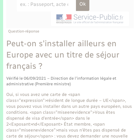
Enfants – Jeunes
Tourisme
Travaux - Autorisation d’occupation de l’espace
public
Transports scolaires
Mariage – PACS
Compétences
Etat-civil - Papiers - Citoyenneté
Parrainage civil
Plan interactif
Question-réponse
Logement - Urbanisme
Peut-on s'installer ailleurs en
Recensement
Présentation de la commune
Europe avec un titre de séjour
Loisirs
français ?
Publications
Nouvel habitant
Vérifié le 06/09/2021 – Direction de l'information légale et
La Communauté de communes
administrative (Première ministre)
Numérique
Oui, si vous avez une carte de <span
class="expression">résident de longue durée – UE</span>,
Organisation d’événement
vous pouvez vous installer dans un autre pays européen, sous
conditions. <span class="miseenevidence">Vous êtes
dispensé de visa d'entrée</span> dans le
Sécurité - Prévention
2<Exposant>nd</Exposant> État membre, <span
class="miseenevidence">mais vous n'êtes pas dispensé de
carte de séjour</span> : vous devez demander une nouvelle