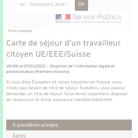
Enfants – Jeunes
Tourisme
Travaux - Autorisation d’occupation de l’espace
public
Transports scolaires
Mariage – PACS
Compétences
Etat-civil - Papiers - Citoyenneté
Parrainage civil
Plan interactif
Fiche pratique
Logement - Urbanisme
Carte de séjour d'un travailleur
Recensement
Présentation de la commune
citoyen UE/EEE/Suisse
Loisirs
Publications
Vérifié le 07/01/2022 – Direction de l'information légale et
Nouvel habitant
administrative (Première ministre)
La Communauté de communes
Si vous êtes Européen et venez travailler en France, vous
Numérique
n'avez pas besoin de titre de séjour. Toutefois, vous pouvez
demander un titre de séjour. Vous devez cependant disposer
de ressources et d'une assurance maladie/maternité.
Organisation d’événement
Sécurité - Prévention
5 premières années
Après