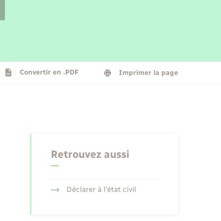
Parrainage civil
Plan interactif
Logement - Urbanisme
La Communauté de communes
Convertir en .PDF
Imprimer la page
Numérique
Seniors
Retrouvez aussi
Déclarer à l’état civil