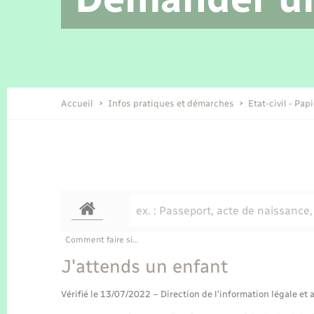
Location de 2 roues
Etat civil
Conseil municipal
Petite enfance
Tourisme
Travaux - Autorisation d’occupation
Enfants – Jeunes
de l’espace public
Recensement
Présentation de la commune
Accueil
Infos pratiques et démarches
Etat-civil - Pap
Loisirs
Organisation d’événement
Transports
Comment faire si…
J'attends un enfant
Vérifié le 13/07/2022 – Direction de l'information légale et 