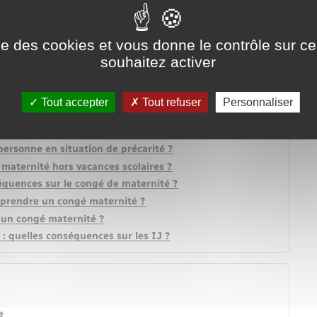
ise des cookies et vous donne le contrôle sur 
souhaitez activer
Tout accepter
Tout refuser
Personnaliser
ersonne en situation de précarité ?
maternité hors vacances scolaires ?
équences sur le congé de maternité ?
 prendre un congé maternité ?
 un congé maternité ?
: quelles conséquences sur les IJ ?
e