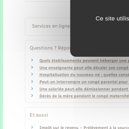
Ce site util
Services en ligne et formulaires
Questions ? Réponses !
Quels établissements peuvent héberger une p
Une enseignante peut-elle décaler son congé 
Hospitalisation du nouveau-né : quelles cons
Peut-on interrompre un congé parental pour
Une salariée peut-elle démissionner pendant
Décès de la mère pendant le congé maternité 
Et aussi
Impôt sur le revenu – Prélèvement à la sourc