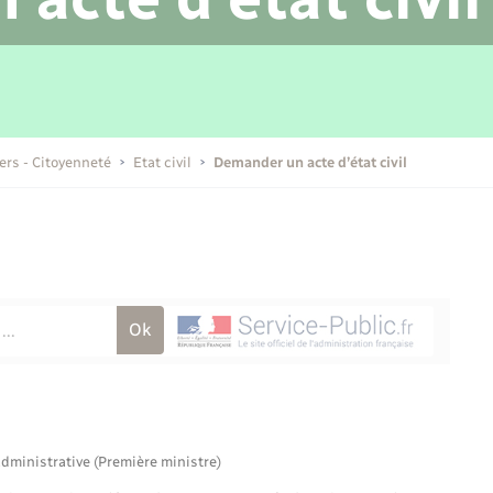
Transports scolaires
Mariage – PACS
Compétences
Etat-civil - Papiers -
Citoyenneté
Publications
iers - Citoyenneté
Etat civil
Demander un acte d’état civil
Nouvel habitant
Sécurité - Prévention
Voirie et espace public
administrative (Première ministre)