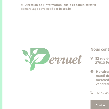
©
Direction de l’information légale et administrative
comarquage developpé par
baseo.io
Nous cont
82 rue d
27910 Pe
Horaire
mardi d
mercred
vendred
02 32 4
Contact