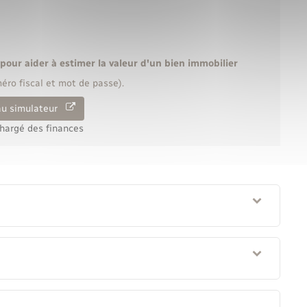
pour aider à estimer la valeur d'un bien immobilier
éro fiscal et mot de passe).
au simulateur
chargé des finances