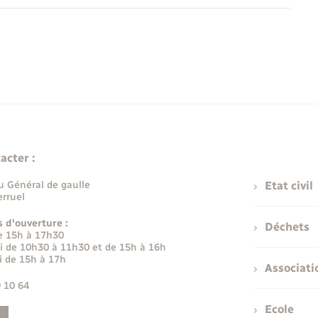
acter :
u Général de gaulle
Etat civil
rruel
s d'ouverture :
Déchets
e 15h à 17h30
i de 10h30 à 11h30 et de 15h à 16h
i de 15h à 17h
Associati
9 10 64
Ecole