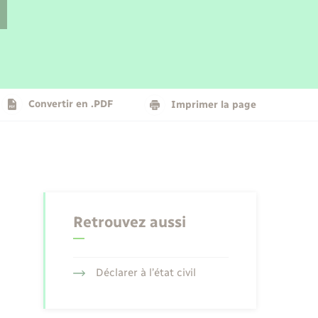
Parrainage civil
Plan interactif
Logement - Urbanisme
La Communauté de communes
Convertir en .PDF
Imprimer la page
Numérique
Seniors
Retrouvez aussi
Déclarer à l’état civil