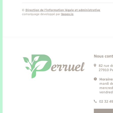
©
Direction de l’information légale et administrative
comarquage developpé par
baseo.io
Nous cont
82 rue d
27910 Pe
Horaire
mardi d
mercred
vendred
02 32 4