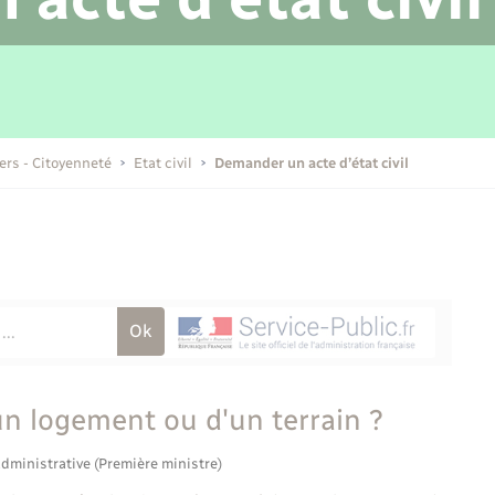
Transports scolaires
Mariage – PACS
Compétences
Etat-civil - Papiers -
Citoyenneté
Publications
iers - Citoyenneté
Etat civil
Demander un acte d’état civil
Nouvel habitant
Sécurité - Prévention
Voirie et espace public
n logement ou d'un terrain ?
administrative (Première ministre)