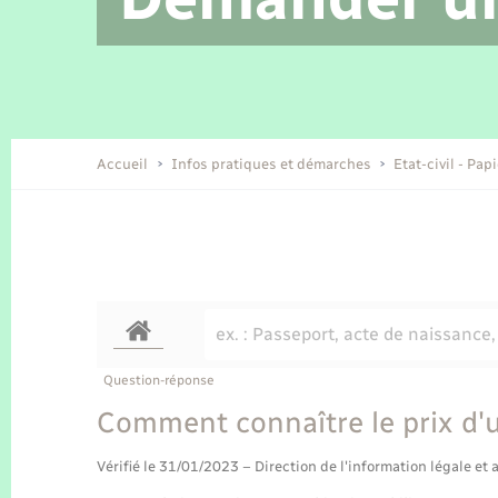
Location de 2 roues
Etat civil
Conseil municipal
Petite enfance
Tourisme
Travaux - Autorisation d’occupation
Enfants – Jeunes
de l’espace public
Recensement
Présentation de la commune
Accueil
Infos pratiques et démarches
Etat-civil - Pap
Loisirs
Organisation d’événement
Transports
Question-réponse
Comment connaître le prix d'u
Vérifié le 31/01/2023 – Direction de l'information légale et 