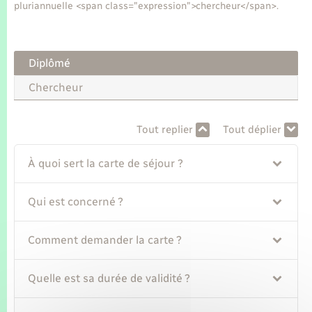
Seniors
pluriannuelle <span class="expression">chercheur</span>.
Transports
Diplômé
Voirie et espace public
Chercheur
Tout replier
Tout déplier
À quoi sert la carte de séjour ?
Qui est concerné ?
Comment demander la carte ?
Quelle est sa durée de validité ?