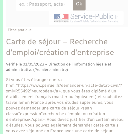
Enfants – Jeunes
Tourisme
Travaux - Autorisation d’occupation de l’espace
public
Transports scolaires
Mariage – PACS
Compétences
Etat-civil - Papiers - Citoyenneté
Parrainage civil
Plan interactif
Fiche pratique
Logement - Urbanisme
Carte de séjour – Recherche
Recensement
Présentation de la commune
d'emploi/création d'entreprise
Loisirs
Publications
Vérifié le 01/05/2023 – Direction de l'information légale et
Nouvel habitant
administrative (Première ministre)
La Communauté de communes
Si vous êtes étranger non <a
Numérique
href="https://www.perruel.fr/demander-un-acte-detat-civil/?
xml=R55492">européen</a>, que vous êtes diplômé d'un
établissement français (master ou équivalent) et souhaitez
Organisation d’événement
travailler en France après vos études supérieures, vous
pouvez demander une carte de séjour <span
class="expression">recherche d'emploi ou création
Sécurité - Prévention
d'entreprise</span>. Vous devez justifier d'un certain niveau
d'études. Vous pouvez également demander cette carte si
vous avez séjourné en France avec une carte de séjour