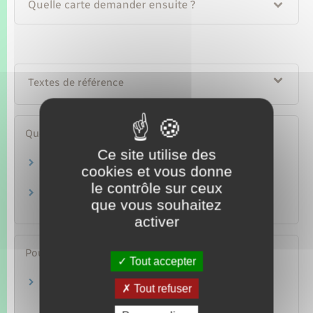
Quelle carte demander ensuite ?
Textes de référence
Questions ? Réponses !
Ce site utilise des
Quelle photo fournir pour un titre d'identité
cookies et vous donne
(passeport, carte d'identité…) ?
le contrôle sur ceux
Étudiant étranger : comment travailler en
que vous souhaitez
France après ses études ?
activer
Pour en savoir plus
Tout accepter
Accords bilatéraux relatifs à la mobilité
Tout refuser
professionnelle
Ministère chargé de l'intérieur