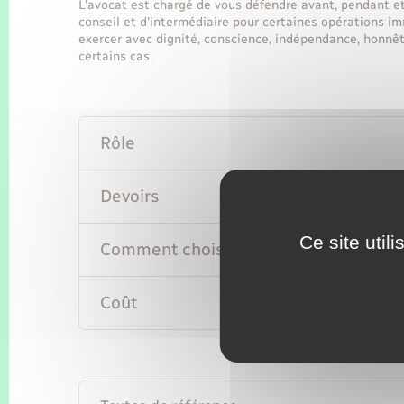
L'avocat est chargé de vous défendre avant, pendant et
conseil et d'intermédiaire pour certaines opérations im
exercer avec dignité, conscience, indépendance, honnête
certains cas.
Rôle
Devoirs
Ce site util
Comment choisir son avocat ?
Coût