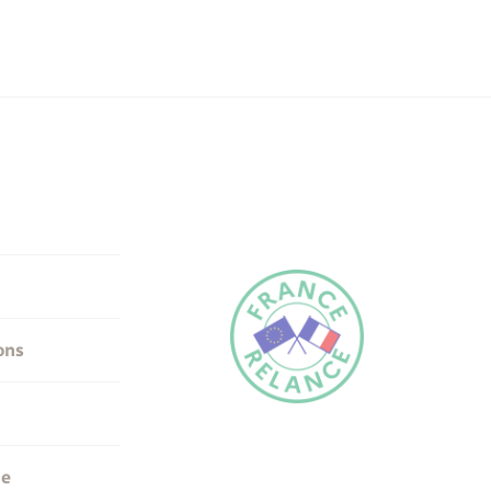
ons
me