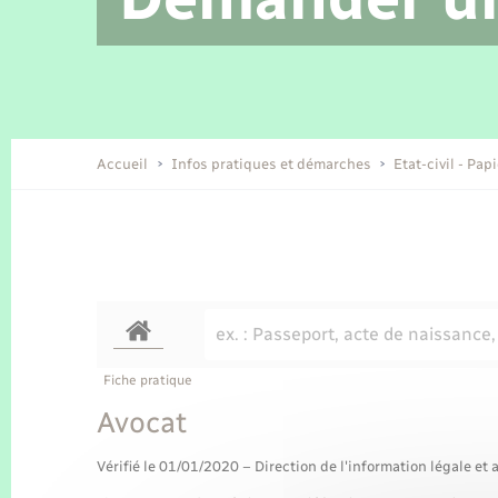
Location de 2 roues
Etat civil
Conseil municipal
Petite enfance
Tourisme
Travaux - Autorisation d’occupation
Enfants – Jeunes
de l’espace public
Recensement
Présentation de la commune
Accueil
Infos pratiques et démarches
Etat-civil - Pap
Loisirs
Organisation d’événement
Transports
Fiche pratique
Avocat
Vérifié le 01/01/2020 – Direction de l'information légale et 