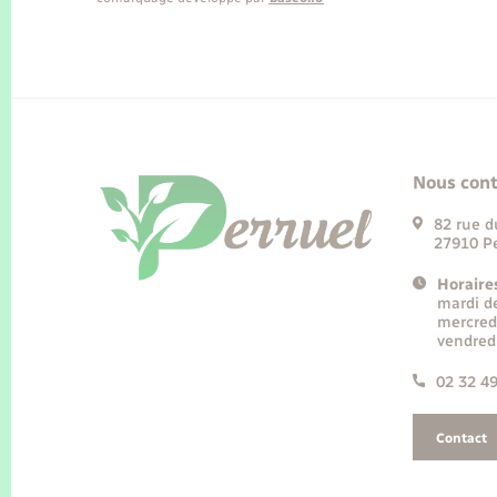
Nous cont
82 rue d
27910 Pe
Horaire
mardi d
mercred
vendred
02 32 4
Contact