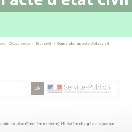
Transports scolaires
Mariage – PACS
Compétences
Etat-civil - Papiers -
Citoyenneté
Publications
iers - Citoyenneté
Etat civil
Demander un acte d’état civil
Nouvel habitant
Sécurité - Prévention
Voirie et espace public
administrative (Première ministre), Ministère chargé de la justice