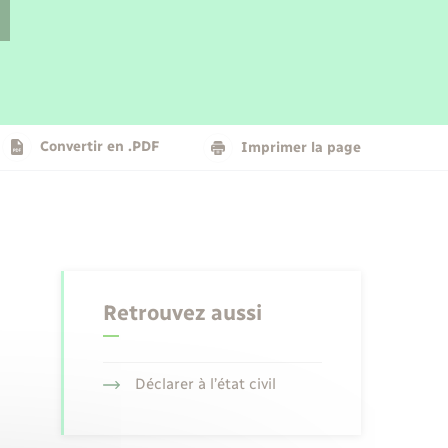
Parrainage civil
Plan interactif
Logement - Urbanisme
La Communauté de communes
Convertir en .PDF
Imprimer la page
Numérique
Seniors
Retrouvez aussi
Déclarer à l’état civil