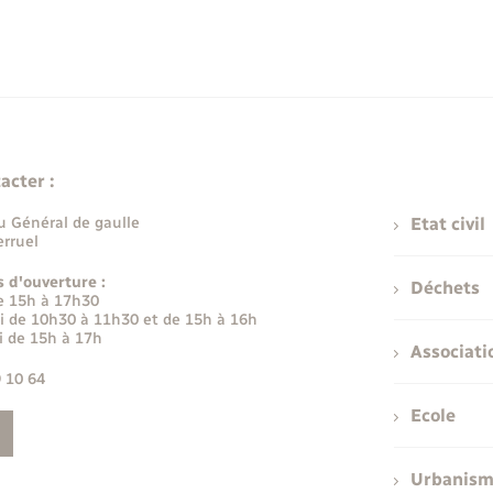
acter :
u Général de gaulle
Etat civil
rruel
s d'ouverture :
Déchets
e 15h à 17h30
i de 10h30 à 11h30 et de 15h à 16h
i de 15h à 17h
Associati
9 10 64
Ecole
Urbanis