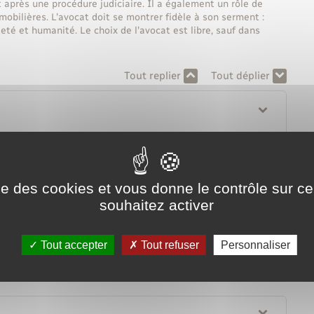
 après une procédure judiciaire. Il a également un rôle de
mobilières. L'avocat doit se montrer fidèle à son serment :
té et humanité. Le choix de l'avocat est libre, sauf dans
Tout replier
Tout déplier
ise des cookies et vous donne le contrôle sur 
souhaitez activer
Tout accepter
Tout refuser
Personnaliser