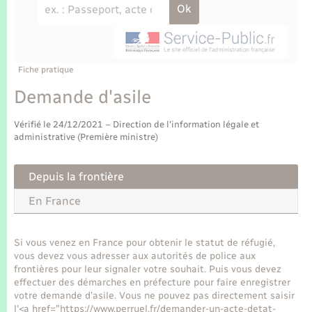
Enfants – Jeunes
Tourisme
Travaux - Autorisation d’occupation de l’espace
public
Transports scolaires
Mariage – PACS
Compétences
Etat-civil - Papiers - Citoyenneté
Parrainage civil
Plan interactif
Fiche pratique
Logement - Urbanisme
Demande d'asile
Recensement
Présentation de la commune
Loisirs
Vérifié le 24/12/2021 – Direction de l'information légale et
administrative (Première ministre)
Publications
Nouvel habitant
Depuis la frontière
La Communauté de communes
Numérique
En France
Organisation d’événement
Si vous venez en France pour obtenir le statut de réfugié,
vous devez vous adresser aux autorités de police aux
frontières pour leur signaler votre souhait. Puis vous devez
Sécurité - Prévention
effectuer des démarches en préfecture pour faire enregistrer
votre demande d'asile. Vous ne pouvez pas directement saisir
l'<a href="https://www.perruel.fr/demander-un-acte-detat-