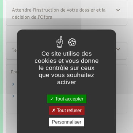
Attendre l'instruction de votre dossier et la
décision de l'Ofpra
Textes de référence
Ce site utilise des
cookies et vous donne
le contrôle sur ceux
Pour en savoir plus
que vous souhaitez
activer
Guide du demandeur d'asile
Ministère chargé de l'intérieur
Asile : les pays d'origine sûrs
Tout accepter
Office français de protection des réfugiés et apatrides
(Ofpra)
Tout refuser
Personnaliser