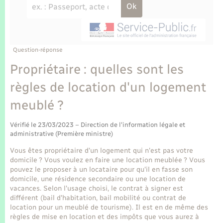
Enfants – Jeunes
Tourisme
Travaux - Autorisation d’occupation de l’espace
public
Transports scolaires
Mariage – PACS
Compétences
Etat-civil - Papiers - Citoyenneté
Parrainage civil
Plan interactif
Question-réponse
Logement - Urbanisme
Propriétaire : quelles sont les
Recensement
Présentation de la commune
règles de location d'un logement
Loisirs
meublé ?
Publications
Nouvel habitant
Vérifié le 23/03/2023 – Direction de l'information légale et
La Communauté de communes
administrative (Première ministre)
Numérique
Vous êtes propriétaire d'un logement qui n'est pas votre
domicile ? Vous voulez en faire une location meublée ? Vous
Organisation d’événement
pouvez le proposer à un locataire pour qu'il en fasse son
domicile, une résidence secondaire ou une location de
vacances. Selon l'usage choisi, le contrat à signer est
Sécurité - Prévention
différent (bail d'habitation, bail mobilité ou contrat de
location pour un meublé de tourisme). Il est en de même des
règles de mise en location et des impôts que vous aurez à