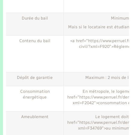
Durée du bail
Minimum : 1
Mais si le locataire est étudiant,
Contenu du bail
<a href="https://www.perruel.fr/
civil/?xml=F920">Réglement
Dépôt de garantie
Maximum : 2 mois de loye
Consommation
En métropole, le logement 
énergétique
href="https://www.perruel.fr/deman
xml=F2042">consommation éne
Ameublement
Le logement doit c
href="https://www.perruel.fr/deman
xml=F34769">au minimum ce