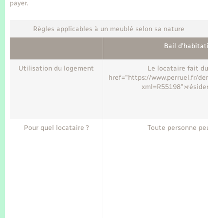
Seniors
payer.
Règles applicables à un meublé selon sa nature
Transports
Bail d'habitatio
Voirie et espace public
Utilisation du logement
Le locataire fait du l
href="https://www.perruel.fr/deman
xml=R55198">résidence 
Pour quel locataire ?
Toute personne peut ê