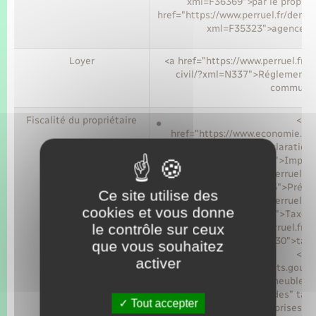
xml=F36369">par le propriét
href="https://www.perruel.fr/deman
xml=F35323">agence im
Loyer
<a href="https://www.perruel.fr/
civil/?xml=N337">Réglementé o
commune
Fiscalité du propriétaire
<a
href="https://www.economie.gouv
meublee-declaration
target="_blank">Impôt 
<a href="https://www.perruel.f
civil/?xml=F1165">Prélè
Ce site utilise des
<a href="https://www.perruel.f
cookies et vous donne
civil/?xml=F59">Taxe f
le contrôle sur ceux
href="https://www.perruel.fr/
civil/?xml=F22730">taxe
que vous souhaitez
<a
activer
href="https://www.impots.gouv.fr
fais-de-la-location-meublee-d
cotisation-fonciere-des" tar
Tout accepter
foncière des entreprises</a