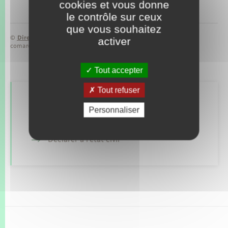
cookies et vous donne
le contrôle sur ceux
que vous souhaitez
©
Direction de l’information légale et administrative
activer
comarquage developpé par
baseo.io
Tout accepter
Tout refuser
Retrouvez aussi
Personnaliser
Déclarer à l’état civil