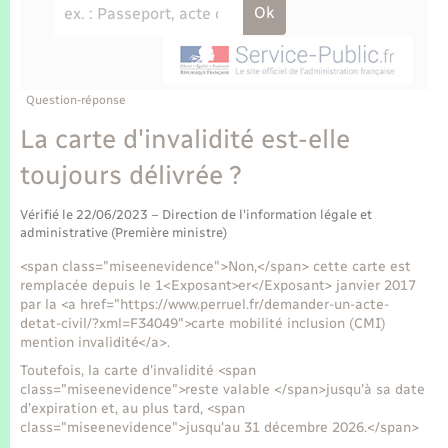
Enfants – Jeunes
Tourisme
Travaux - Autorisation d’occupation de l’espace
public
Transports scolaires
Mariage – PACS
Compétences
Etat-civil - Papiers - Citoyenneté
Parrainage civil
Plan interactif
Question-réponse
Logement - Urbanisme
La carte d'invalidité est-elle
Recensement
Présentation de la commune
toujours délivrée ?
Loisirs
Publications
Vérifié le 22/06/2023 – Direction de l'information légale et
Nouvel habitant
administrative (Première ministre)
La Communauté de communes
<span class="miseenevidence">Non,</span> cette carte est
Numérique
remplacée depuis le 1<Exposant>er</Exposant> janvier 2017
par la <a href="https://www.perruel.fr/demander-un-acte-
detat-civil/?xml=F34049">carte mobilité inclusion (CMI)
Organisation d’événement
mention invalidité</a>.
Toutefois, la carte d'invalidité <span
class="miseenevidence">reste valable </span>jusqu'à sa date
Sécurité - Prévention
d'expiration et, au plus tard, <span
class="miseenevidence">jusqu'au 31 décembre 2026.</span>