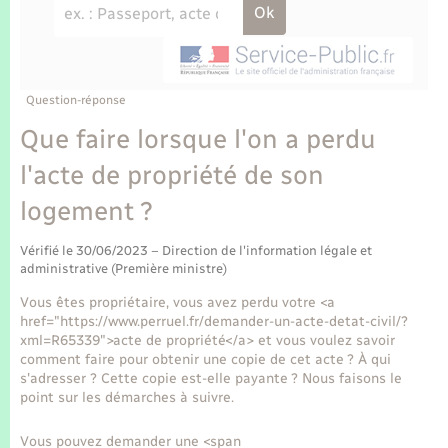
Enfants – Jeunes
Tourisme
Travaux - Autorisation d’occupation de l’espace
public
Transports scolaires
Mariage – PACS
Compétences
Etat-civil - Papiers - Citoyenneté
Parrainage civil
Plan interactif
Question-réponse
Logement - Urbanisme
Que faire lorsque l'on a perdu
Recensement
Présentation de la commune
l'acte de propriété de son
Loisirs
logement ?
Publications
Nouvel habitant
Vérifié le 30/06/2023 – Direction de l'information légale et
La Communauté de communes
administrative (Première ministre)
Numérique
Vous êtes propriétaire, vous avez perdu votre <a
href="https://www.perruel.fr/demander-un-acte-detat-civil/?
Organisation d’événement
xml=R65339">acte de propriété</a> et vous voulez savoir
comment faire pour obtenir une copie de cet acte ? À qui
s'adresser ? Cette copie est-elle payante ? Nous faisons le
Sécurité - Prévention
point sur les démarches à suivre.
Vous pouvez demander une <span