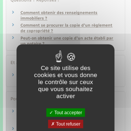
Questions ? Réponses !
Comment obtenir des renseignements
immobiliers ?
Comment se procurer la copie d'un règlement
de copropriété ?
Peut-on obtenir une copie d'un acte établi par
un notaire ?
Et aussi
Ce site utilise des
cookies et vous donne
Achat ou vente d'un logement
le contrôle sur ceux
Logement
que vous souhaitez
activer
Pour en savoir plus
Portail des services en ligne des notaires de
Tout accepter
France
Notaires de France
Tout refuser
Faire une recherche dans les archives