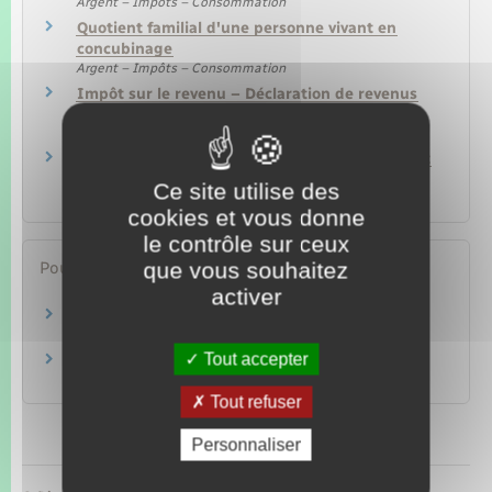
Argent – Impôts – Consommation
Quotient familial d'une personne vivant en
concubinage
Argent – Impôts – Consommation
Impôt sur le revenu – Déclaration de revenus
annuelle
Argent – Impôts – Consommation
Impôt sur le revenu – Déclarer un changement
de situation familiale
Ce site utilise des
Argent – Impôts – Consommation
cookies et vous donne
le contrôle sur ceux
que vous souhaitez
Pour en savoir plus
activer
Naissance, adoption
Ministère chargé des finances
Tout accepter
J'ai de nouvelles personnes à charge
Ministère chargé des finances
Tout refuser
Personnaliser