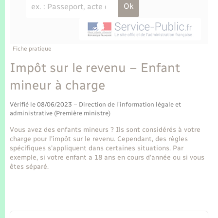
Enfants – Jeunes
Tourisme
Travaux - Autorisation d’occupation de l’espace
public
Transports scolaires
Mariage – PACS
Compétences
Etat-civil - Papiers - Citoyenneté
Parrainage civil
Plan interactif
Fiche pratique
Logement - Urbanisme
Impôt sur le revenu – Enfant
Recensement
Présentation de la commune
mineur à charge
Loisirs
Publications
Vérifié le 08/06/2023 – Direction de l'information légale et
Nouvel habitant
administrative (Première ministre)
La Communauté de communes
Vous avez des enfants mineurs ? Ils sont considérés à votre
Numérique
charge pour l'impôt sur le revenu. Cependant, des règles
spécifiques s'appliquent dans certaines situations. Par
exemple, si votre enfant a 18 ans en cours d'année ou si vous
Organisation d’événement
êtes séparé.
Sécurité - Prévention