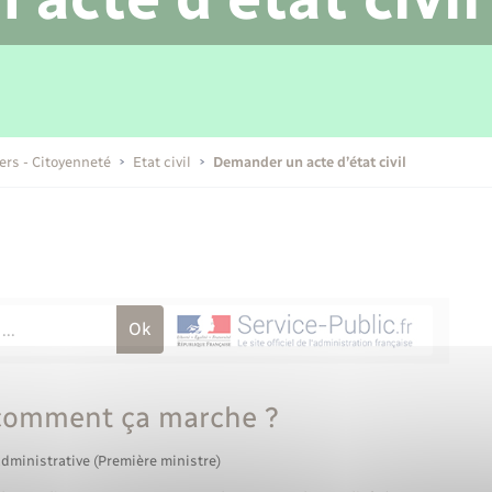
Transports scolaires
Mariage – PACS
Compétences
Etat-civil - Papiers -
Citoyenneté
Publications
iers - Citoyenneté
Etat civil
Demander un acte d’état civil
Nouvel habitant
Sécurité - Prévention
Voirie et espace public
 comment ça marche ?
administrative (Première ministre)