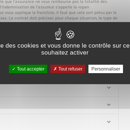
ible que l'assurance ne vous rembourse pas la totalité des
'indemnisation de l'assureur s'appelle la <span
 vous applique la franchise, il faut que cela soit prévu par le
ises. Le contrat doit préciser, pour chaque situation, le type de
ise des cookies et vous donne le contrôle sur 
souhaitez activer
solue.
Tout accepter
Tout refuser
Personnaliser
Tout replier
Tout déplier