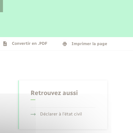
Parrainage civil
Plan interactif
Logement - Urbanisme
La Communauté de communes
Convertir en .PDF
Imprimer la page
Numérique
Seniors
Retrouvez aussi
Déclarer à l’état civil