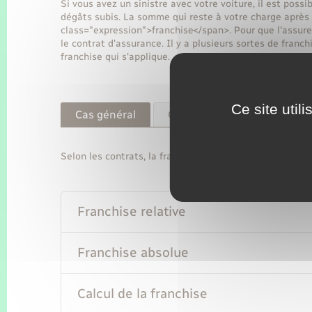
Si vous avez un sinistre avec votre voiture, il est poss
dégâts subis. La somme qui reste à votre charge après l
class="expression">franchise</span>. Pour que l'assureur
le contrat d'assurance. Il y a plusieurs sortes de franch
franchise qui s'applique.
Ce site util
Cas général
Catastrophe naturelle
Selon les contrats, la franchise peut être relative ou ab
Franchise relative
Franchise absolue
Calcul de la franchise