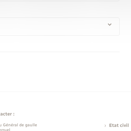
acter :
u Général de gaulle
Etat civil
rruel