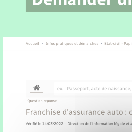
Location de 2 roues
Etat civil
Conseil municipal
Petite enfance
Tourisme
Travaux - Autorisation d’occupation
Enfants – Jeunes
de l’espace public
Recensement
Présentation de la commune
Accueil
Infos pratiques et démarches
Etat-civil - Pap
Loisirs
Organisation d’événement
Transports
Question-réponse
Franchise d'assurance auto :
Vérifié le 14/03/2022 – Direction de l'information légale et 