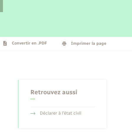
Parrainage civil
Plan interactif
Logement - Urbanisme
La Communauté de communes
Convertir en .PDF
Imprimer la page
Numérique
Seniors
Retrouvez aussi
Déclarer à l’état civil