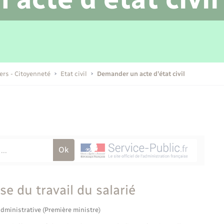
Transports scolaires
Mariage – PACS
Compétences
Etat-civil - Papiers -
Citoyenneté
Publications
iers - Citoyenneté
Etat civil
Demander un acte d’état civil
Nouvel habitant
Sécurité - Prévention
Voirie et espace public
se du travail du salarié
administrative (Première ministre)