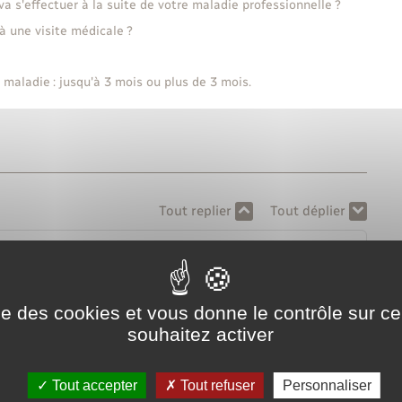
 s'effectuer à la suite de votre maladie professionnelle ?
à une visite médicale ?
 maladie : jusqu'à 3 mois ou plus de 3 mois.
Tout replier
Tout déplier
 reprise du travail ?
le travail ?
ise des cookies et vous donne le contrôle sur 
souhaitez activer
(appelé travail léger pour raison médicale) ?
Tout accepter
Tout refuser
Personnaliser