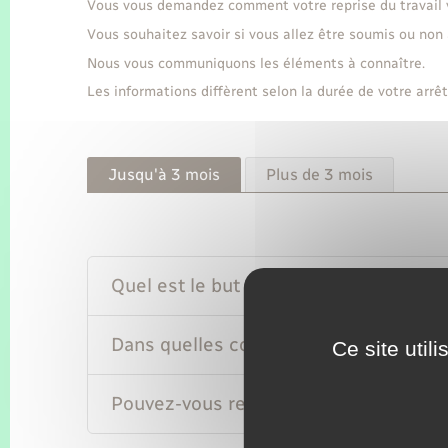
Vous vous demandez comment votre reprise du travail va
Vous souhaitez savoir si vous allez être soumis ou non 
Nous vous communiquons les éléments à connaître.
Les informations diffèrent selon la durée de votre arrêt
Jusqu'à 3 mois
Plus de 3 mois
Quel est le but de la visite médicale de
Dans quelles conditions reprenez-vous 
Ce site util
Pouvez-vous reprendre à temps partiel 