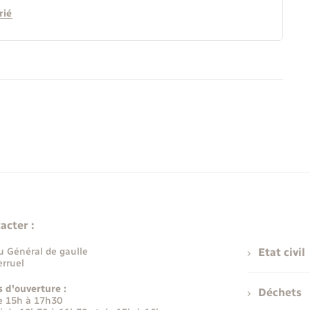
rié
acter :
u Général de gaulle
Etat civil
rruel
s d'ouverture :
Déchets
e 15h à 17h30