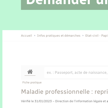
Location de 2 roues
Etat civil
Conseil municipal
Petite enfance
Tourisme
Travaux - Autorisation d’occupation
Enfants – Jeunes
de l’espace public
Recensement
Présentation de la commune
Accueil
Infos pratiques et démarches
Etat-civil - Pap
Loisirs
Organisation d’événement
Transports
Fiche pratique
Maladie professionnelle : repri
Vérifié le 31/01/2023 – Direction de l'information légale et 