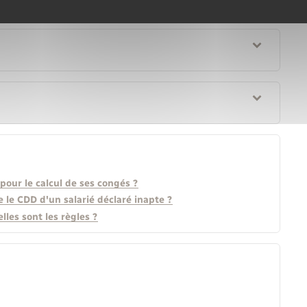
pour le calcul de ses congés ?
 le CDD d'un salarié déclaré inapte ?
lles sont les règles ?