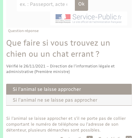
Enfants – Jeunes
Tourisme
Travaux - Autorisation d’occupation de l’espace
public
Transports scolaires
Mariage – PACS
Compétences
Etat-civil - Papiers - Citoyenneté
Parrainage civil
Plan interactif
Question-réponse
Logement - Urbanisme
Que faire si vous trouvez un
Recensement
Présentation de la commune
chien ou un chat errant ?
Loisirs
Publications
Vérifié le 26/11/2021 – Direction de l'information légale et
Nouvel habitant
administrative (Première ministre)
La Communauté de communes
Numérique
Si l'animal se laisse approcher
Si l'animal ne se laisse pas approcher
Organisation d’événement
Si l'animal se laisse approcher et s'il ne porte pas de collier
Sécurité - Prévention
comportant le numéro de téléphone ou l'adresse de son
détenteur, plusieurs démarches sont possibles.