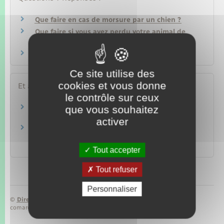
Que faire en cas de morsure par un chien ?
Que faire si vous avez perdu votre animal de
compagnie ?
Doit-on assurer son animal de compagnie ?
Ce site utilise des
cookies et vous donne
Et aussi
le contrôle sur ceux
que vous souhaitez
Animal de compagnie
Loisirs – Sports – Culture
activer
Avoir un chien susceptible d'être dangereux :
quelles sont les règles ?
Loisirs – Sports – Culture
Tout accepter
Tout refuser
Personnaliser
©
Direction de l’information légale et administrative
comarquage developpé par
baseo.io