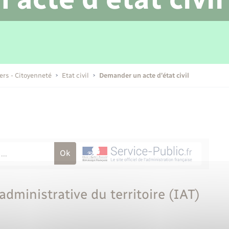
Transports scolaires
Mariage – PACS
Compétences
Etat-civil - Papiers -
Citoyenneté
Publications
iers - Citoyenneté
Etat civil
Demander un acte d’état civil
Nouvel habitant
Sécurité - Prévention
Voirie et espace public
administrative du territoire (IAT)