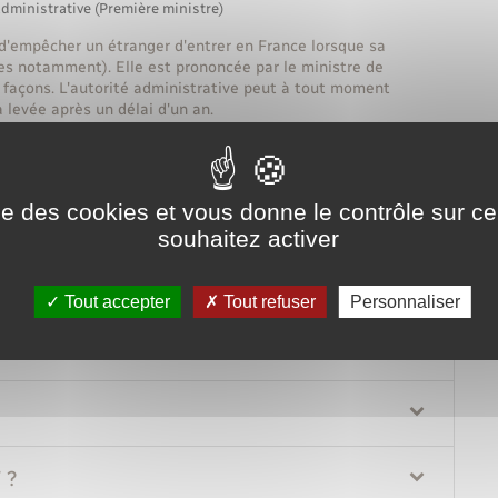
administrative (Première ministre)
t d'empêcher un étranger d'entrer en France lorsque sa
tes notamment). Elle est prononcée par le ministre de
tes façons. L'autorité administrative peut à tout moment
 levée après un délai d'un an.
Tout replier
Tout déplier
ise des cookies et vous donne le contrôle sur 
souhaitez activer
Tout accepter
Tout refuser
Personnaliser
?
 ?