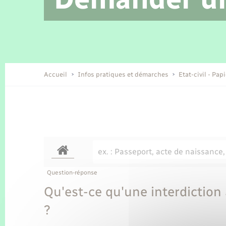
Location de 2 roues
Etat civil
Conseil municipal
Petite enfance
Tourisme
Travaux - Autorisation d’occupation
Enfants – Jeunes
de l’espace public
Recensement
Présentation de la commune
Accueil
Infos pratiques et démarches
Etat-civil - Pap
Loisirs
Organisation d’événement
Transports
Question-réponse
Qu'est-ce qu'une interdiction 
?