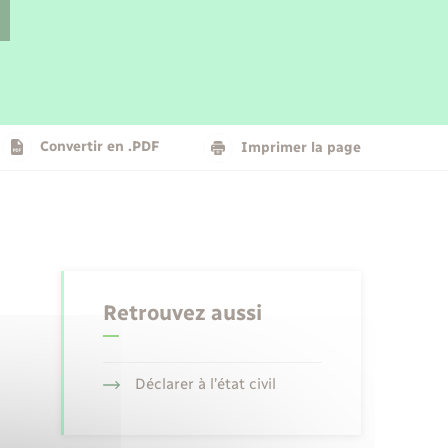
Parrainage civil
Plan interactif
Logement - Urbanisme
La Communauté de communes
Convertir en .PDF
Imprimer la page
Numérique
Seniors
Retrouvez aussi
Déclarer à l’état civil