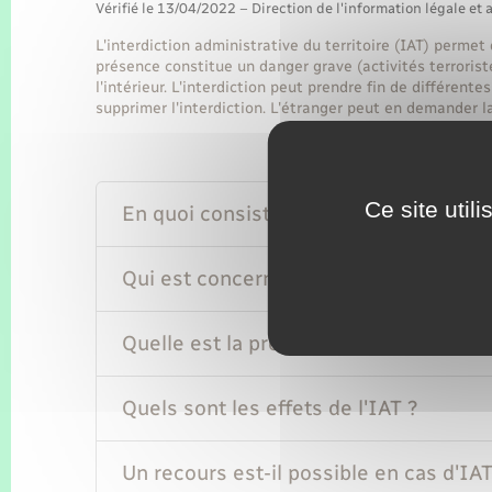
Vérifié le 13/04/2022 – Direction de l'information légale et 
L'interdiction administrative du territoire (IAT) perme
présence constitue un danger grave (activités terroris
l'intérieur. L'interdiction peut prendre fin de différen
supprimer l'interdiction. L'étranger peut en demander la
Ce site util
En quoi consiste une IAT ?
Qui est concerné par l'IAT ?
Quelle est la procédure pour une IAT 
Quels sont les effets de l'IAT ?
Un recours est-il possible en cas d'IAT