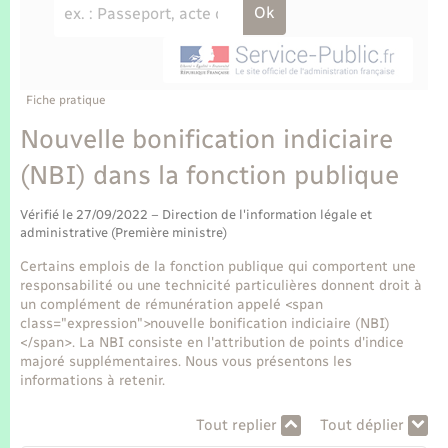
Enfants – Jeunes
Tourisme
Travaux - Autorisation d’occupation de l’espace
public
Transports scolaires
Mariage – PACS
Compétences
Etat-civil - Papiers - Citoyenneté
Parrainage civil
Plan interactif
Fiche pratique
Logement - Urbanisme
Nouvelle bonification indiciaire
Recensement
Présentation de la commune
(NBI) dans la fonction publique
Loisirs
Publications
Vérifié le 27/09/2022 – Direction de l'information légale et
Nouvel habitant
administrative (Première ministre)
La Communauté de communes
Certains emplois de la fonction publique qui comportent une
Numérique
responsabilité ou une technicité particulières donnent droit à
un complément de rémunération appelé <span
class="expression">nouvelle bonification indiciaire (NBI)
Organisation d’événement
</span>. La NBI consiste en l'attribution de points d'indice
majoré supplémentaires. Nous vous présentons les
informations à retenir.
Sécurité - Prévention
Tout replier
Tout déplier