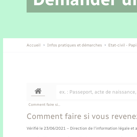
Location de 2 roues
Etat civil
Conseil municipal
Petite enfance
Tourisme
Travaux - Autorisation d’occupation
Enfants – Jeunes
de l’espace public
Recensement
Présentation de la commune
Accueil
Infos pratiques et démarches
Etat-civil - Pap
Loisirs
Organisation d’événement
Transports
Comment faire si…
Comment faire si vous revenez
Vérifié le 23/06/2021 – Direction de l'information légale et 