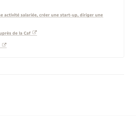
 activité salariée, créer une start-up, diriger une
uprès de la Caf
s