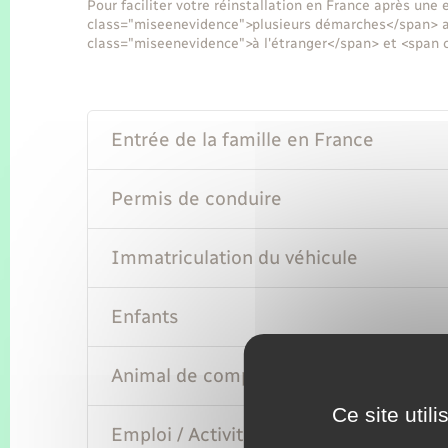
Pour faciliter votre réinstallation en France après une
class="miseenevidence">plusieurs démarches</span> au
class="miseenevidence">à l'étranger</span> et <span
Entrée de la famille en France
Permis de conduire
Immatriculation du véhicule
Enfants
Animal de compagnie
Ce site util
Emploi / Activité