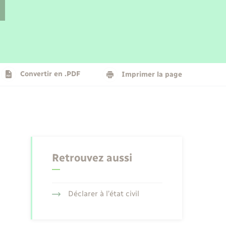
Parrainage civil
Plan interactif
Logement - Urbanisme
La Communauté de communes
Convertir en .PDF
Imprimer la page
Numérique
Seniors
Retrouvez aussi
Déclarer à l’état civil