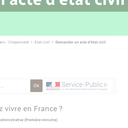
Transports scolaires
Mariage – PACS
Compétences
Etat-civil - Papiers -
Citoyenneté
Publications
iers - Citoyenneté
Etat civil
Demander un acte d’état civil
Nouvel habitant
Sécurité - Prévention
Voirie et espace public
 vivre en France ?
administrative (Première ministre)