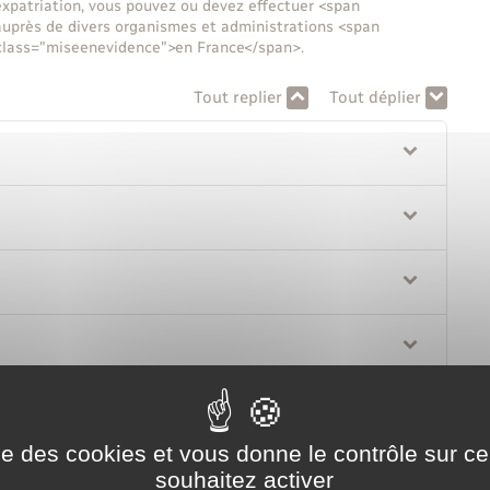
 expatriation, vous pouvez ou devez effectuer <span
près de divers organismes et administrations <span
 class="miseenevidence">en France</span>.
Tout replier
Tout déplier
ise des cookies et vous donne le contrôle sur 
souhaitez activer