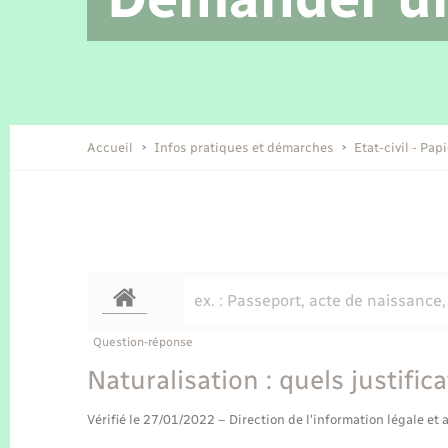
Location de 2 roues
Etat civil
Conseil municipal
Petite enfance
Tourisme
Travaux - Autorisation d’occupation
Enfants – Jeunes
de l’espace public
Recensement
Présentation de la commune
Accueil
Infos pratiques et démarches
Etat-civil - Pap
Loisirs
Organisation d’événement
Transports
Question-réponse
Naturalisation : quels justific
Vérifié le 27/01/2022 – Direction de l'information légale et 