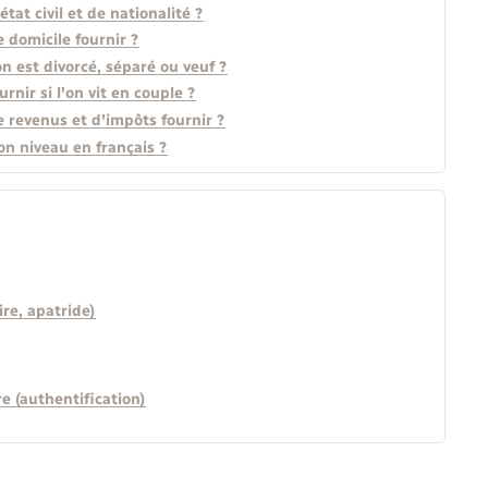
état civil et de nationalité ?
e domicile fournir ?
on est divorcé, séparé ou veuf ?
rnir si l'on vit en couple ?
de revenus et d'impôts fournir ?
on niveau en français ?
re, apatride)
e (authentification)