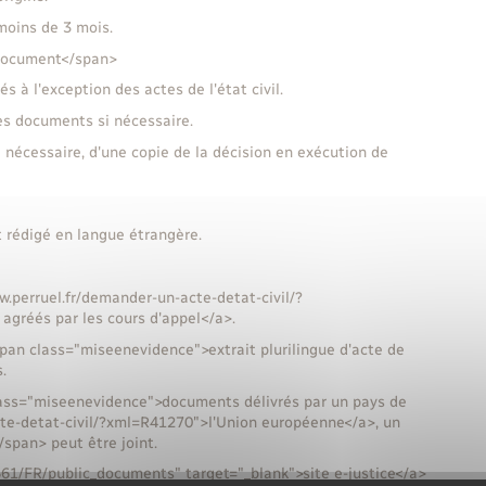
 moins de 3 mois.
 document</span>
à l'exception des actes de l'état civil.
es documents si nécessaire.
 nécessaire, d'une copie de la décision en exécution de
 rédigé en langue étrangère.
ww.perruel.fr/demander-un-acte-detat-civil/?
 agréés par les cours d'appel</a>.
span class="miseenevidence">extrait plurilingue d'acte de
.
 class="miseenevidence">documents délivrés par un pays de
cte-detat-civil/?xml=R41270">l'Union européenne</a>, un
span> peut être joint.
/561/FR/public_documents" target="_blank">site e-justice</a>