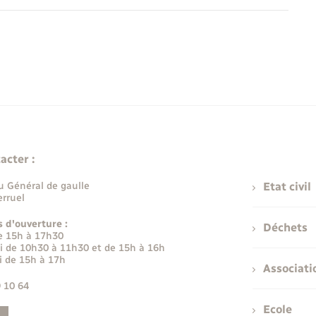
acter :
u Général de gaulle
Etat civil
rruel
s d'ouverture :
Déchets
e 15h à 17h30
i de 10h30 à 11h30 et de 15h à 16h
i de 15h à 17h
Associati
9 10 64
Ecole