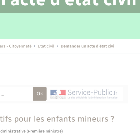
Transports scolaires
Mariage – PACS
Compétences
Etat-civil - Papiers -
Citoyenneté
Publications
iers - Citoyenneté
Etat civil
Demander un acte d’état civil
Nouvel habitant
Sécurité - Prévention
Voirie et espace public
atifs pour les enfants mineurs ?
administrative (Première ministre)