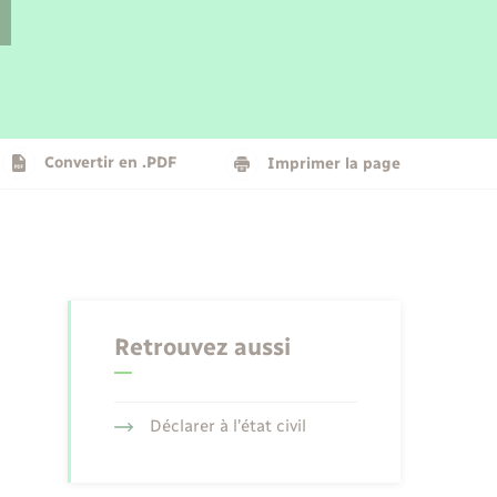
Parrainage civil
Plan interactif
Logement - Urbanisme
La Communauté de communes
Convertir en .PDF
Imprimer la page
Numérique
Seniors
Retrouvez aussi
Déclarer à l’état civil