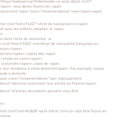
https://www.perruel.fr/demander-un-acte-detat-civil/?
span>, vous devez fournir les <span
s concernant <span class="miseenevidence">vos</span><span
detat-civil/?xml=F1427">Acte de naissance</a><span
t pour les enfants adoptés, le <span
n>
as dans l'acte de naissance, <a
-civil/?xml=F1051">certificat de nationalité française</a>
ançais</span>
larisés</span>, copies des <span
e l'année en cours</span>
 scolarisés</span>, copie de <span
 leur résidence à votre domicile</span>. Par exemple, copies
arde à domicile.
e <span class="miseenevidence">par regroupement
idence">décision autorisant leur entrée en France</span>
vidence">d'autres documents peuvent vous être
an>
tat-civil/?xml=R1828">acte d'état civil</a> doit être fourni en
rigine.