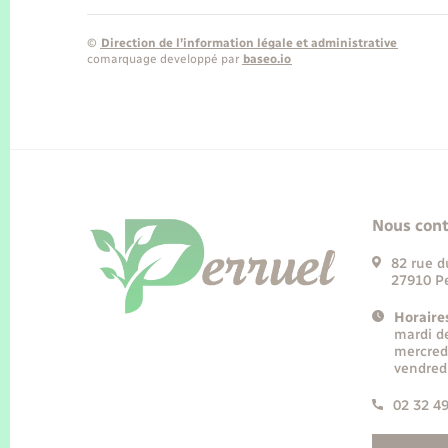
©
Direction de l’information légale et administrative
comarquage developpé par
baseo.io
Nous cont
82 rue d
27910 Pe
Horaire
mardi d
mercred
vendred
02 32 4