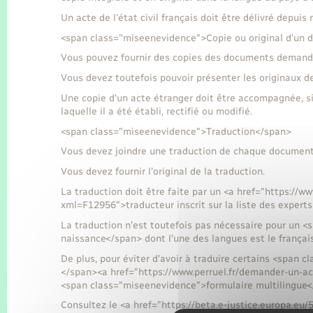
Un acte de l'état civil français doit être délivré depuis
<span class="miseenevidence">Copie ou original d'un
Vous pouvez fournir des copies des documents demandés 
Vous devez toutefois pouvoir présenter les originaux d
Une copie d'un acte étranger doit être accompagnée, si
laquelle il a été établi, rectifié ou modifié.
<span class="miseenevidence">Traduction</span>
Vous devez joindre une traduction de chaque document
Vous devez fournir l'original de la traduction.
La traduction doit être faite par un <a href="https://w
xml=F12956">traducteur inscrit sur la liste des experts
La traduction n'est toutefois pas nécessaire pour un <
naissance</span> dont l'une des langues est le français
De plus, pour éviter d'avoir à traduire certains <span
</span><a href="https://www.perruel.fr/demander-un-a
<span class="miseenevidence">formulaire multilingue</
Consultez le <a href="https://beta.e-justice.europa.eu