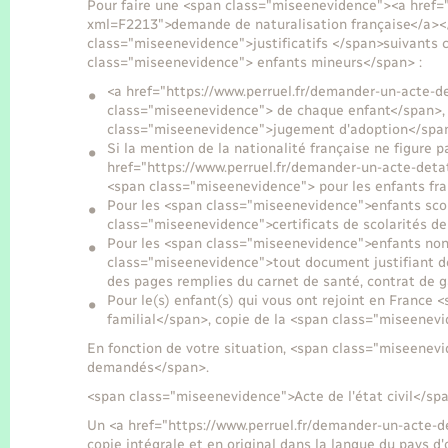
Pour faire une <span class="miseenevidence"><a href="
xml=F2213">demande de naturalisation française</a></
class="miseenevidence">justificatifs </span>suivant
class="miseenevidence"> enfants mineurs</span> :
<a href="https://www.perruel.fr/demander-un-acte-
class="miseenevidence"> de chaque enfant</span>, e
class="miseenevidence">jugement d'adoption</spa
Si la mention de la nationalité française ne figure p
href="https://www.perruel.fr/demander-un-acte-detat
<span class="miseenevidence"> pour les enfants fr
Pour les <span class="miseenevidence">enfants sco
class="miseenevidence">certificats de scolarités d
Pour les <span class="miseenevidence">enfants non
class="miseenevidence">tout document justifiant de
des pages remplies du carnet de santé, contrat de g
Pour le(s) enfant(s) qui vous ont rejoint en Franc
familial</span>, copie de la <span class="miseenev
En fonction de votre situation, <span class="miseene
demandés</span>.
<span class="miseenevidence">Acte de l'état civil</sp
Un <a href="https://www.perruel.fr/demander-un-acte-de
copie intégrale et en original dans la langue du pays d'o