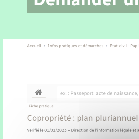
Location de 2 roues
Etat civil
Conseil municipal
Petite enfance
Tourisme
Travaux - Autorisation d’occupation
Enfants – Jeunes
de l’espace public
Recensement
Présentation de la commune
Accueil
Infos pratiques et démarches
Etat-civil - Pap
Loisirs
Organisation d’événement
Transports
Fiche pratique
Copropriété : plan pluriannuel
Vérifié le 01/01/2023 – Direction de l'information légale et 