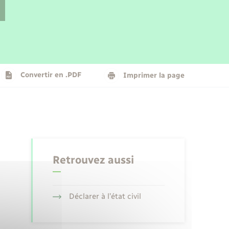
Parrainage civil
Plan interactif
Logement - Urbanisme
La Communauté de communes
Convertir en .PDF
Imprimer la page
Numérique
Seniors
Retrouvez aussi
Déclarer à l’état civil