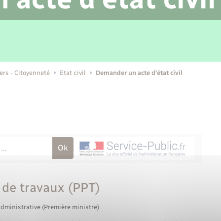
Transports scolaires
Mariage – PACS
Compétences
Etat-civil - Papiers -
Citoyenneté
Publications
iers - Citoyenneté
Etat civil
Demander un acte d’état civil
Nouvel habitant
Sécurité - Prévention
Voirie et espace public
 de travaux (PPT)
administrative (Première ministre)