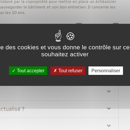
laboré par la copropriété pour mettre en place un échéancier
auvegarder le bâtiment et son bon entretien. Il concerne les
us les 10 ans.
Tout replier
Tout déplier
par le PPT ?
ise des cookies et vous donne le contrôle sur 
souhaitez activer
Tout accepter
Tout refuser
Personnaliser
actualisé ?