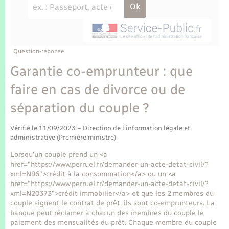
Enfants – Jeunes
Tourisme
Travaux - Autorisation d’occupation de l’espace
public
Transports scolaires
Mariage – PACS
Compétences
Etat-civil - Papiers - Citoyenneté
Parrainage civil
Plan interactif
Question-réponse
Logement - Urbanisme
Garantie co-emprunteur : que
Recensement
Présentation de la commune
faire en cas de divorce ou de
Loisirs
séparation du couple ?
Publications
Nouvel habitant
Vérifié le 11/09/2023 – Direction de l'information légale et
La Communauté de communes
administrative (Première ministre)
Numérique
Lorsqu'un couple prend un <a
href="https://www.perruel.fr/demander-un-acte-detat-civil/?
Organisation d’événement
xml=N96">crédit à la consommation</a> ou un <a
href="https://www.perruel.fr/demander-un-acte-detat-civil/?
xml=N20373">crédit immobilier</a> et que les 2 membres du
Sécurité - Prévention
couple signent le contrat de prêt, ils sont co-emprunteurs. La
banque peut réclamer à chacun des membres du couple le
paiement des mensualités du prêt. Chaque membre du couple