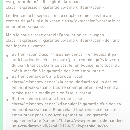
Seniors
est garant du prêt. Il s'agit de la <span
class="expression">garantie co-emprunteur</span>.
Le divorce ou la séparation du couple ne met pas fin au
Transports
contrat de prêt, ni à la <span class="expression">garantie co-
emprunteur</span>.
Voirie et espace public
Mais le couple peut obtenir l'annulation de la <span
class="expression">garantie co-emprunteur</span> de l'une
des façons suivantes :
Soit en <span class="miseenevidence">remboursant par
anticipation le crédit </span>(par exemple après la vente
du bien financé). Dans ce cas, le remboursement total du
crédit met fin à la garantie des 2 co-emprunteurs.
Soit en demandant à la banque <span
class="miseenevidence">la désolidarisation d'un des co-
emprunteurs</span>. L'autre co-emprunteur reste seul à
rembourser le crédit et à en être le garant.
Soit en demandant à la banque <span
class="miseenevidence">d'annuler la garantie d'un des co-
emprunteurs</span>. Pour cela, il faut remplacer ce co-
emprunteur par un nouveau garant ou une garantie
supplémentaire (<a href="https://www.perruel.fr/demander-
un-acte-detat-civil/?xml=R12443">hypothèque</a>,