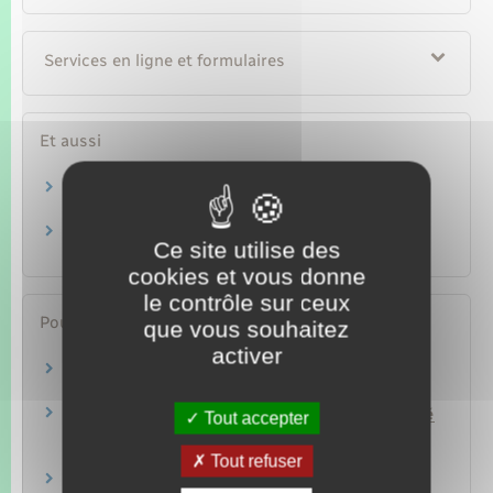
Services en ligne et formulaires
Et aussi
Rentes et capitaux versés en cas de décès
Famille – Scolarité
Pension de réversion
Ce site utilise des
Famille – Scolarité
cookies et vous donne
le contrôle sur ceux
Pour en savoir plus
que vous souhaitez
activer
Allocation veuvage
Caisse nationale d'assurance vieillesse
Mes droits en cas de décès d'un proche retraité
Tout accepter
Caisse nationale d'assurance vieillesse
Tout refuser
Assurance Retraite de la Sécurité sociale