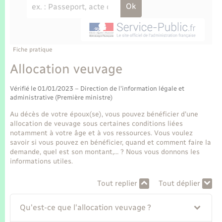
Enfants – Jeunes
Tourisme
Travaux - Autorisation d’occupation de l’espace
public
Transports scolaires
Mariage – PACS
Compétences
Etat-civil - Papiers - Citoyenneté
Parrainage civil
Plan interactif
Fiche pratique
Logement - Urbanisme
Allocation veuvage
Recensement
Présentation de la commune
Loisirs
Vérifié le 01/01/2023 – Direction de l'information légale et
administrative (Première ministre)
Publications
Nouvel habitant
Au décès de votre époux(se), vous pouvez bénéficier d'une
allocation de veuvage sous certaines conditions liées
La Communauté de communes
notamment à votre âge et à vos ressources. Vous voulez
Numérique
savoir si vous pouvez en bénéficier, quand et comment faire la
demande, quel est son montant,… ? Nous vous donnons les
informations utiles.
Organisation d’événement
Tout replier
Tout déplier
Sécurité - Prévention
Qu'est-ce que l'allocation veuvage ?