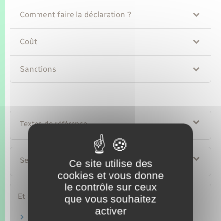
Comment faire la déclaration ?
Coût
Sanctions
Textes de référence
Services en ligne et formulaires
Ce site utilise des
cookies et vous donne
le contrôle sur ceux
Et aussi
que vous souhaitez
activer
Douane : argent transféré de la France vers