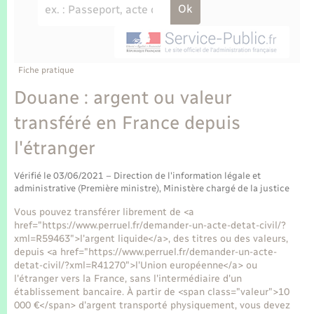
Enfants – Jeunes
Tourisme
Travaux - Autorisation d’occupation de l’espace
public
Transports scolaires
Mariage – PACS
Compétences
Etat-civil - Papiers - Citoyenneté
Parrainage civil
Plan interactif
Fiche pratique
Logement - Urbanisme
Douane : argent ou valeur
Recensement
Présentation de la commune
transféré en France depuis
Loisirs
l'étranger
Publications
Nouvel habitant
Vérifié le 03/06/2021 – Direction de l'information légale et
La Communauté de communes
administrative (Première ministre), Ministère chargé de la justice
Numérique
Vous pouvez transférer librement de <a
href="https://www.perruel.fr/demander-un-acte-detat-civil/?
Organisation d’événement
xml=R59463">l'argent liquide</a>, des titres ou des valeurs,
depuis <a href="https://www.perruel.fr/demander-un-acte-
detat-civil/?xml=R41270">l'Union européenne</a> ou
Sécurité - Prévention
l'étranger vers la France, sans l'intermédiaire d'un
établissement bancaire. À partir de <span class="valeur">10
000 €</span> d'argent transporté physiquement, vous devez