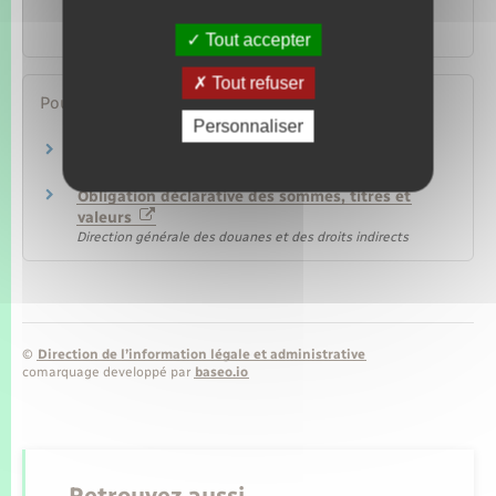
l'étranger
Argent – Impôts – Consommation
Tout accepter
Tout refuser
Pour en savoir plus
Personnaliser
Pays de l'Union européenne
Commission européenne
Obligation déclarative des sommes, titres et
valeurs
Direction générale des douanes et des droits indirects
©
Direction de l’information légale et administrative
comarquage developpé par
baseo.io
Retrouvez aussi