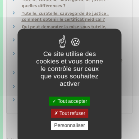
quelles différences ?
Tutelle, curatelle, sauvegarde de justice :
comment obtenir le certificat médical ?
Qui peut demander la mise sous tutelle,
curatelle ou sauvegarde de justice ?
Qui peut être nommé tuteur, curateur ou
mandataire spécial d'un majeur ?
Ce site utilise des
Comment se déroule la procédure de demande
de tutelle ou curatelle ou sauvegarde de justice
cookies et vous donne
pour un majeur ?
le contrôle sur ceux
Comment établir l'inventaire des biens d'un
que vous souhaitez
majeur protégé ?
activer
Comment est vérifié le compte de gestion de
curatelle ou de tutelle ?
Santé d'une personne protégée : quelles sont
Tout accepter
les règles ?
Tout refuser
Personnaliser