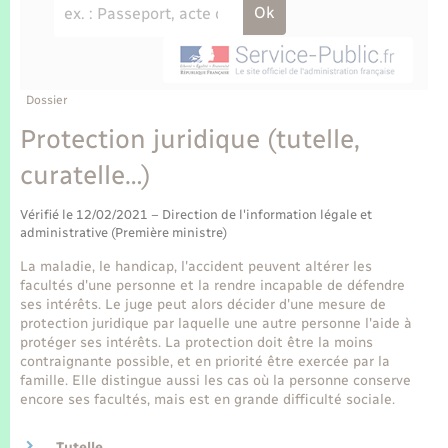
Enfants – Jeunes
Tourisme
Travaux - Autorisation d’occupation de l’espace
public
Transports scolaires
Mariage – PACS
Compétences
Etat-civil - Papiers - Citoyenneté
Parrainage civil
Plan interactif
Dossier
Logement - Urbanisme
Protection juridique (tutelle,
Recensement
Présentation de la commune
curatelle…)
Loisirs
Publications
Vérifié le 12/02/2021 – Direction de l'information légale et
Nouvel habitant
administrative (Première ministre)
La Communauté de communes
La maladie, le handicap, l'accident peuvent altérer les
Numérique
facultés d'une personne et la rendre incapable de défendre
ses intérêts. Le juge peut alors décider d'une mesure de
protection juridique par laquelle une autre personne l'aide à
Organisation d’événement
protéger ses intérêts. La protection doit être la moins
contraignante possible, et en priorité être exercée par la
famille. Elle distingue aussi les cas où la personne conserve
Sécurité - Prévention
encore ses facultés, mais est en grande difficulté sociale.
Tutelle