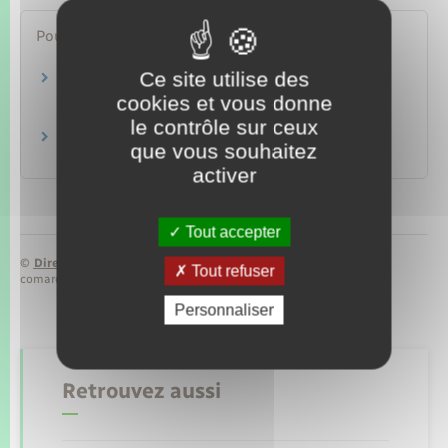
Pour en savoir plus
Ce site utilise des
Indemnisation chômage des intermittents du
spectacle
cookies et vous donne
Pôle emploi
le contrôle sur ceux
Indemnisation du chômage à Mayotte
que vous souhaitez
Unédic
activer
Tout accepter
©
Direction de l’information légale et administrative
Tout refuser
comarquage developpé par
baseo.io
Personnaliser
Retrouvez aussi