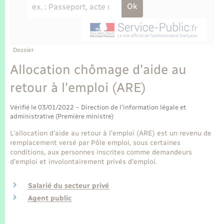
Enfants – Jeunes
Tourisme
Travaux - Autorisation d’occupation de l’espace
public
Transports scolaires
Mariage – PACS
Compétences
Etat-civil - Papiers - Citoyenneté
Parrainage civil
Plan interactif
Dossier
Logement - Urbanisme
Allocation chômage d'aide au
Recensement
Présentation de la commune
retour à l'emploi (ARE)
Loisirs
Publications
Vérifié le 03/01/2022 – Direction de l'information légale et
Nouvel habitant
administrative (Première ministre)
La Communauté de communes
L'allocation d'aide au retour à l'emploi (ARE) est un revenu de
Numérique
remplacement versé par Pôle emploi, sous certaines
conditions, aux personnes inscrites comme demandeurs
d'emploi et involontairement privés d'emploi.
Organisation d’événement
Salarié du secteur privé
Sécurité - Prévention
Agent public