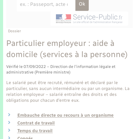
Enfants – Jeunes
Tourisme
Travaux - Autorisation d’occupation de l’espace
public
Transports scolaires
Mariage – PACS
Compétences
Etat-civil - Papiers - Citoyenneté
Parrainage civil
Plan interactif
Dossier
Logement - Urbanisme
Particulier employeur : aide à
Recensement
Présentation de la commune
domicile (services à la personne)
Loisirs
Publications
Vérifié le 07/09/2022 – Direction de l'information légale et
Nouvel habitant
administrative (Première ministre)
La Communauté de communes
Le salarié peut être recruté, rémunéré et déclaré par le
Numérique
particulier, sans aucun intermédiaire ou par un organisme. La
relation employeur – salarié entraîne des droits et des
obligations pour chacun d'entre eux.
Organisation d’événement
Embauche directe ou recours à un organisme
Sécurité - Prévention
Contrat de travail
Temps du travail
Congés