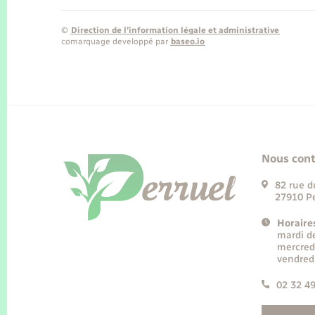
©
Direction de l’information légale et administrative
comarquage developpé par
baseo.io
Nous cont
82 rue d
27910 Pe
Horaire
mardi d
mercred
vendred
02 32 4