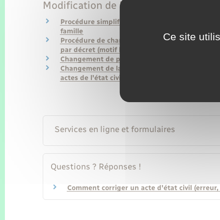
Modification de l'acte d'état civil
Procédure simplifiée de changement de nom d
famille
Ce site util
Procédure de changement de nom de famille
par décret (motif légitime)
Changement de prénom
Changement de la mention du sexe dans les
actes de l'état civil
Services en ligne et formulaires
Questions ? Réponses !
Comment corriger un acte d'état civil (erreur, 