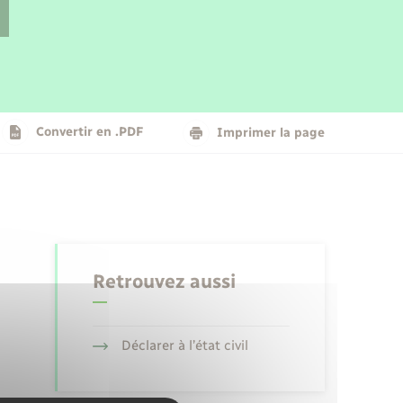
Parrainage civil
Plan interactif
Logement - Urbanisme
La Communauté de communes
Convertir en .PDF
Imprimer la page
Numérique
Seniors
Retrouvez aussi
Déclarer à l’état civil