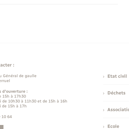
acter :
u Général de gaulle
Etat civil
rruel
s d'ouverture :
Déchets
e 15h à 17h30
i de 10h30 à 11h30 et de 15h à 16h
i de 15h à 17h
Associati
9 10 64
Ecole