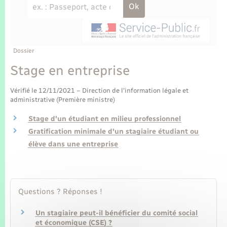
Enfants – Jeunes
Tourisme
Travaux - Autorisation d’occupation de l’espace
public
Transports scolaires
Mariage – PACS
Compétences
Etat-civil - Papiers - Citoyenneté
Parrainage civil
Plan interactif
Dossier
Logement - Urbanisme
Stage en entreprise
Recensement
Présentation de la commune
Loisirs
Vérifié le 12/11/2021 – Direction de l'information légale et
administrative (Première ministre)
Publications
Nouvel habitant
Stage d'un étudiant en milieu professionnel
Gratification minimale d'un stagiaire étudiant ou
La Communauté de communes
Numérique
élève dans une entreprise
Organisation d’événement
Questions ? Réponses !
Sécurité - Prévention
Un stagiaire peut-il bénéficier du comité social
et économique (CSE) ?