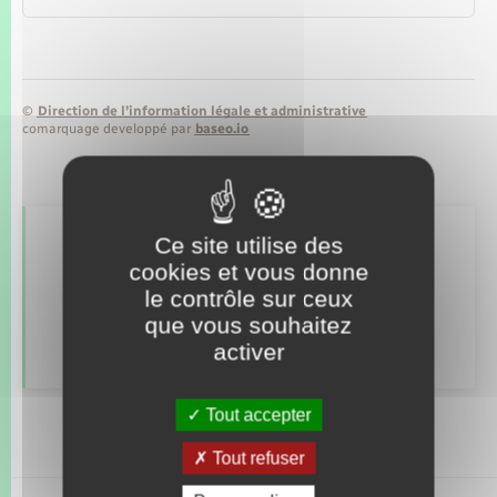
Seniors
Transports
©
Direction de l’information légale et administrative
comarquage developpé par
baseo.io
Voirie et espace public
Ce site utilise des
Retrouvez aussi
cookies et vous donne
le contrôle sur ceux
que vous souhaitez
Déclarer à l’état civil
activer
Tout accepter
Tout refuser